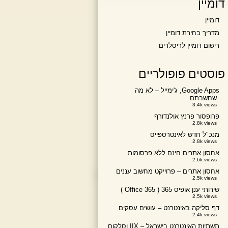
דומיין
דומיין
מדריך בחירת דומיין
רישום דומיין לריסלרים
פוסטים פופולריים
Google Apps, ג'ימייל – לא מה
שחשבתם
3.4k views
פרופסור פרנץ אולנדורף
2.8k views
מנכ"ל חדש לאינטרספייס
2.8k views
אחסון אתרים חינם ללא פרסומות
2.6k views
אחסון אתרים – פרוייקט מחשוב עננים
2.5k views
שירותי ענן אופיס 365 ( Office 365 )
2.5k views
דף סליקה באינטרנט – עושים עסקים
2.4k views
תשתיות האינטרנט בישראל – IIX וסלקום