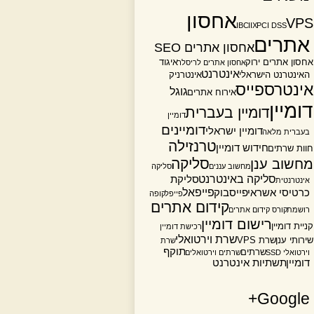
אחסון
VPS
IBC
IIX
PCI DSS
אתרים
אחסון אתרים SEO
אחסון אתרים ירוק
איגוד
אחסון אתרים לריסלר
אינטרנט
האינטרנט הישראלי
אינטרניק
אינטרספייס
גוגל
אירוח אתרים
דומיין
דומיין בעברית
דומיין
דומיינים
דומיין ישראלי
בעברית מלאה
טרנזילה
חידוש דומיין
חוות שרתים
סליקה
מחשוב ענן
מחשוב עננים
סליקה
סליקה באינטרנט
סליקת
אינטרנטית
פייפאל
כרטיסי אשראי
פייסבוק
פייפל
קופה
קידום אתרים
רושמת
קורס קידום אתרים
רישום דומיין
קניית דומיין
רכישת דומיין
שרת וירטואלי
שירותי ענן
שרת VPS
שרת
תוקף
שרתים
וירטואלי SSD
שרתים וירטואלים
דומיין
תשתיות אינטרנט
Google+