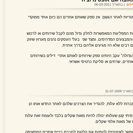
ילים
| בתאריך 06-03-2011
פטריות לאחר הגשם. אין ספק שאותם אתרים הם כיום אחד ממוקדי
ות המפליגות המאפשרות לחלק גדול מהם לקבל שירותים או לרכוש
 והמבצעים המדהימים, ומצד שני בעלי העסקים נהנים מערוץ שיווק
ם רבים שלא היו מגיעים אליהם בדרך אחרת.
גדולה" עקב היותינו ספק שירותים לאותם אתרי דילים בשירותים
תרים, שרתים או סליקת כרטיסי אשראי.
ריך 31-07-2009
ברות ללא עלות, להגדיר את הצרכים שלהם לאתר החדש אותו הן
מיתי קטן שעלותו יכולה להיות מאות שקלים בלבד ולעומת זאת עלות
 של מאות אלפי שקלים.
שר לאינטרויז'ן להפנות את הלקוח לחברת בניית אתרים המתאימה,