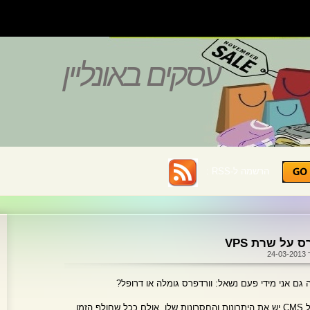
עסקים באונליין
הרשמה ל-RSS :
 על שרת VPS
24
גם אני מידי פעם נשאל: וורדפרס גומלה או דרופל?
התשובות הסטנדרטיות היו עד כה, שלכל CMS יש את היתרונות והחסרונות שלו. אולם ככל שחולף הזמן,