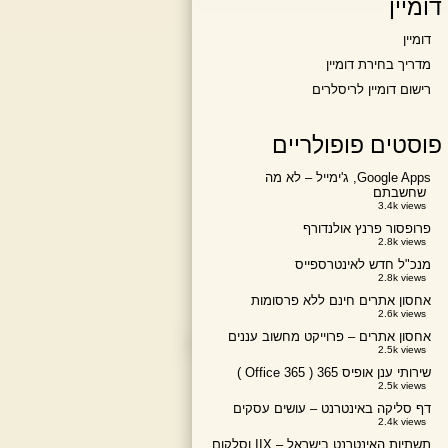
דומיין
דומיין
מדריך בחירת דומיין
רישום דומיין לריסלרים
פוסטים פופולריים
Google Apps, ג'ימייל – לא מה
שחשבתם
3.4k views
פרופסור פרנץ אולנדורף
2.8k views
מנכ"ל חדש לאינטרספייס
2.8k views
אחסון אתרים חינם ללא פרסומות
2.6k views
אחסון אתרים – פרוייקט מחשוב עננים
2.5k views
שירותי ענן אופיס 365 ( Office 365 )
2.5k views
דף סליקה באינטרנט – עושים עסקים
2.4k views
תשתיות האינטרנט בישראל – IIX וסלקום