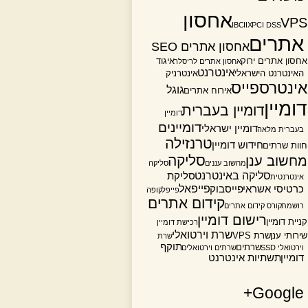
אחסון
VPS
IBC
IIX
PCI DSS
אתרים
אחסון אתרים SEO
אחסון אתרים ירוק
איגוד
אחסון אתרים לריסלר
אינטרנט
האינטרנט הישראלי
אינטרניק
אינטרספייס
גוגל
אירוח אתרים
דומיין
דומיין בעברית
דומיין
דומיינים
דומיין ישראלי
בעברית מלאה
טרנזילה
חידוש דומיין
חוות שרתים
סליקה
מחשוב ענן
מחשוב עננים
סליקה
סליקה באינטרנט
סליקת
אינטרנטית
פייפאל
כרטיסי אשראי
פייסבוק
פייפל
קופה
קידום אתרים
רושמת
קורס קידום אתרים
רישום דומיין
קניית דומיין
רכישת דומיין
שרת וירטואלי
שירותי ענן
שרת VPS
שרת
תוקף
שרתים
וירטואלי SSD
שרתים וירטואלים
דומיין
תשתיות אינטרנט
Google+