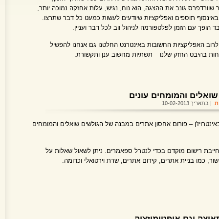
וורדפרס גונב את ההצגה, הוא נוח, נגיש, עלות אחזקה נמוכה יותר,
 באינסוף תוספים ואפליקציות שיודעים לעשות כמעט כל דבר שתרצו.
הופך עם הזמן לפלטפורמה לניהול ווב לכל דבר ועניין.
וב האפליקציות החשובות באינטרנט החלטנו גם אנחנו להפשיל
ות בהיבט החזק שלנו – תשתיות מחשוב ענן ותקשורת.
שואלים והמומחים עונים
ת
| בתאריך 10-02-2013
נטרויז'ן – פורום אחסון אתרים במבנה של הגולשים שואלים והמומחים
יבת רישום מוקדם בכדי לנטרל ספאמרים. ניתן לשאול שאלות על
ור, כמו בניית אתרים, קידום אתרים, שרת וירטואלי וכדומה.
אוצה וגם אופטימיזציה