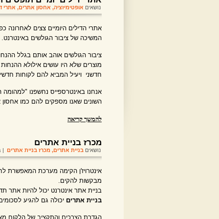
נושאים
אופטימיזציה
,
אחסון אתרים
,
אתרי ד
אתרי הדילים היומיים צצים לאחרונה כ
המשיכה של ציבור הגולשים באינטרנט.
ציבור הגולשים אוהב אותם בגלל ההנח
מוצרים שלא היו עושים אילולא ההנחות
חדשני ויעיל המביא להם לקוחות חדשי
אנחנו באינטרספייס נחשפנו "למהומה ה
השונים שאנו מספקים להם כמו אחסון א
להמשך קריאה
מכרז בניית אתרים
נושאים
בניית אתרים
,
מכרז בניית אתרים
| בתא
אינטרויז'ן הקימה מערכת המאפשרת לח
מבקשות להקים.
בניית אתר אינטרנט יכול להיות אתר תד
בניית אתרים
יכולה גם להגיע לסכומים
הגדרת הצרכים והתקציב של הלקוח מאפ