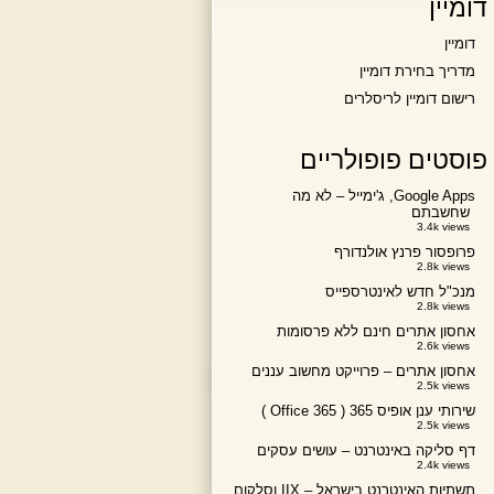
דומיין
דומיין
מדריך בחירת דומיין
רישום דומיין לריסלרים
פוסטים פופולריים
Google Apps, ג'ימייל – לא מה
שחשבתם
3.4k views
פרופסור פרנץ אולנדורף
2.8k views
מנכ"ל חדש לאינטרספייס
2.8k views
אחסון אתרים חינם ללא פרסומות
2.6k views
אחסון אתרים – פרוייקט מחשוב עננים
2.5k views
שירותי ענן אופיס 365 ( Office 365 )
2.5k views
דף סליקה באינטרנט – עושים עסקים
2.4k views
תשתיות האינטרנט בישראל – IIX וסלקום