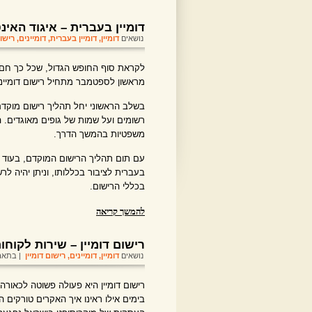
דומיין בעברית – איגוד האי
נושאים
דומיין
,
דומיין בעברית
,
דומיינים
,
רישום
לקראת סוף החופש הגדול, שכל כך חם 
מראשון לספטמבר מתחיל רישום דומייני
רשומים ועל שמות של גופים מאוגדים. 
משפטיות בהמשך הדרך.
עם תום תהליך הרישום המוקדם, בעוד כ
בעברית לציבור בכללותו, וניתן יהיה ל
בכללי הרישום.
להמשך קריאה
רישום דומיין – שירות לקוחו
נושאים
דומיין
,
דומיינים
,
רישום דומיין
| בתאריך 2010
רישום דומיין היא פעולה פשוטה לכאורה