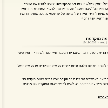
כידוע דומיין נרשם או מחודש לתקופה. בעלי דומיין בינלאומי כמו interspace.net יכולים לחדש את הדומיין
 10 שנים ואז בעל הדומיין יכול "לישון בשקט" תקופה ארוכה. לצערי, המצב שונה בדומיין
 שניתן לחדש דומיין רק לתקופה של עד שנתיים. לכן, מחזיקי הדומיין
הדומיין יפוג ויחטף.
שמה מוקדמת
| בתאריך 11-11-2010
ת הרישום לשם
דומיין בעברית
והפעם דומיין כשר למהדרין, דומיין שיהיה
 לאותם חברות שלהם זכויות יוצרים על שמות וביטויים או על שמות של
ית אנו מאפשרים על בסיס כל הקודם זוכה לבצע רישום מוקדם על
ישום מייד עם הפתיחה. יש לשים לב שהרישום המוקדם אינו מבטיח
בעברית