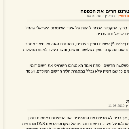
נטרנט הרים את הכפפה
 דומיין
| בתאריך 03-09-2010
בחוץ, התקבלה הכרזה לוהטת של איגוד האינטרנט הישראלי שהחל
ם ישראלים ובעברית.
בשלב הראשוני יחל תהליך רישום מוקדם (Sunrise) לשמות דומיין בעברית, במסגרת הגנה על סימני מסחר
הרישום המוקדם ימשך כשלושה חודשים, ונועד בעיקר למנוע מחלוקות
שלושה חודשים, יפתח איגוד האינטרנט הישראלי את רישום דומיין
רשום כל שם דומיין שלא נכלל במסגרת הליך הרישום המוקדם, ועומד
ת
11-06-
, אך רבים לא מבינים את התהליכים ואת החשיבות באחזקת דומיין.
בימים אילו ראינו איך האקרים טורקים השתלטו על מערכת רישום דומיינים של מיקרוסופט שינו DNS והתדמית