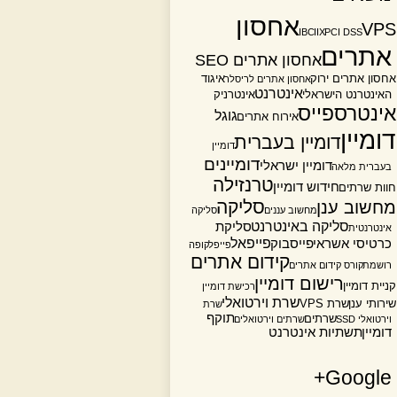
אחסון
VPS
IBC
IIX
PCI DSS
אתרים
אחסון אתרים SEO
אחסון אתרים ירוק
איגוד
אחסון אתרים לריסלר
אינטרנט
האינטרנט הישראלי
אינטרניק
אינטרספייס
גוגל
אירוח אתרים
דומיין
דומיין בעברית
דומיין
דומיינים
דומיין ישראלי
בעברית מלאה
טרנזילה
חידוש דומיין
חוות שרתים
סליקה
מחשוב ענן
מחשוב עננים
סליקה
סליקה באינטרנט
סליקת
אינטרנטית
פייפאל
כרטיסי אשראי
פייסבוק
פייפל
קופה
קידום אתרים
רושמת
קורס קידום אתרים
רישום דומיין
קניית דומיין
רכישת דומיין
שרת וירטואלי
שירותי ענן
שרת VPS
שרת
תוקף
שרתים
וירטואלי SSD
שרתים וירטואלים
דומיין
תשתיות אינטרנט
Google+