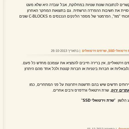
רים לכתובות שונות שנויות במחלוקת, אבל עובדה היא שלא מעט
יסויית את חשיבות ההפרדה הרשתית. גם בתוצאות המחקר האחרון
מ-2013 שביצע אתר קידום אתרים הסמכותי "מוז", הפרמטר של מספר הלינקים הנכנסים מ C-BLOCKS שונים
ירטואלי SSD
,
שרתים וירטואלים
| בתאריך 26-10-2013
ם וירטואליים, אין ברירה חייבים להמציא את עצמכם מחדש כל פעם.
ובאליות או חברות בינוניות או חברות קטנות ולכל אחד מהם היתרון
רותים חדשים שיש בהם חדשנות ויתרונות על פני המתחרים, כמו
תרים ירוק
, שרת וירטואלי וורדפרס ורבים אחרים.
 הלשון "
שרת וירטואלי SSD
"