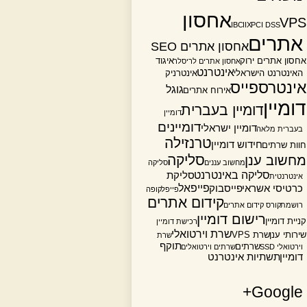
אחסון
VPS
IBC
IIX
PCI DSS
אתרים
אחסון אתרים SEO
אחסון אתרים ירוק
איגוד
אחסון אתרים לריסלר
אינטרנט
האינטרנט הישראלי
אינטרניק
אינטרספייס
גוגל
אירוח אתרים
דומיין
דומיין בעברית
דומיין
דומיינים
דומיין ישראלי
בעברית מלאה
טרנזילה
חידוש דומיין
חוות שרתים
סליקה
מחשוב ענן
מחשוב עננים
סליקה
סליקה באינטרנט
סליקת
אינטרנטית
פייפאל
כרטיסי אשראי
פייסבוק
פייפל
קופה
קידום אתרים
רושמת
קורס קידום אתרים
רישום דומיין
קניית דומיין
רכישת דומיין
שרת וירטואלי
שירותי ענן
שרת VPS
שרת
תוקף
שרתים
וירטואלי SSD
שרתים וירטואלים
דומיין
תשתיות אינטרנט
Google+