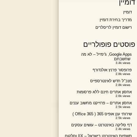
דומיין
דומיין
מדריך בחירת דומיין
רישום דומיין לריסלרים
פוסטים פופולריים
Google Apps, ג'ימייל – לא מה
שחשבתם
3.4k views
פרופסור פרנץ אולנדורף
2.8k views
מנכ"ל חדש לאינטרספייס
2.8k views
אחסון אתרים חינם ללא פרסומות
2.6k views
אחסון אתרים – פרוייקט מחשוב עננים
2.5k views
שירותי ענן אופיס 365 ( Office 365 )
2.5k views
דף סליקה באינטרנט – עושים עסקים
2.4k views
תשתיות האינטרנט בישראל – IIX וסלקום