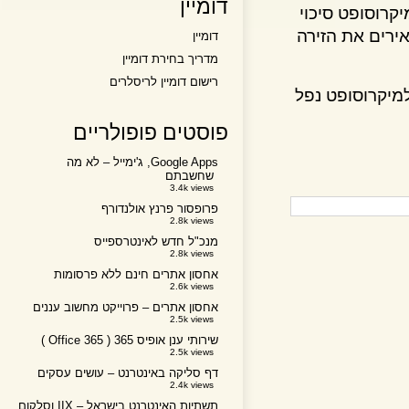
דומיין
וסופט סיכוי
ים את הזירה
דומיין
מדריך בחירת דומיין
רישום דומיין לריסלרים
יקרוסופט נפל
פוסטים פופולריים
Google Apps, ג'ימייל – לא מה
שחשבתם
3.4k views
פרופסור פרנץ אולנדורף
2.8k views
מנכ"ל חדש לאינטרספייס
2.8k views
אחסון אתרים חינם ללא פרסומות
2.6k views
אחסון אתרים – פרוייקט מחשוב עננים
2.5k views
שירותי ענן אופיס 365 ( Office 365 )
2.5k views
דף סליקה באינטרנט – עושים עסקים
2.4k views
תשתיות האינטרנט בישראל – IIX וסלקום