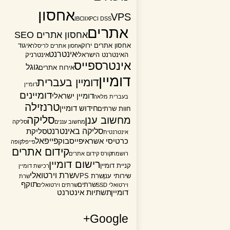
אחסון
VPS
IBC
IIX
PCI DSS
אתרים
אחסון אתרים SEO
אחסון אתרים ירוק
איגוד
אחסון אתרים לריסלר
אינטרנט
האינטרנט הישראלי
אינטרניק
אינטרספייס
גוגל
אירוח אתרים
דומיין
דומיין בעברית
דומיין
דומיינים
דומיין ישראלי
בעברית מלאה
טרנזילה
חידוש דומיין
חוות שרתים
סליקה
מחשוב ענן
מחשוב עננים
סליקה
סליקה באינטרנט
סליקת
אינטרנטית
פייפאל
כרטיסי אשראי
פייסבוק
פייפל
קופה
קידום אתרים
רושמת
קורס קידום אתרים
רישום דומיין
קניית דומיין
רכישת דומיין
שרת וירטואלי
שירותי ענן
שרת VPS
שרת
תוקף
שרתים
וירטואלי SSD
שרתים וירטואלים
דומיין
תשתיות אינטרנט
Google+