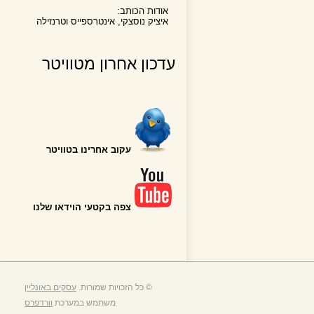
אודות הכותב:
איציק נוסצקי, אינטרספייס וטרנזילה
עדכון אחרון מטוויטר
עקוב אחרינו בטוויטר
צפה בקטעי הוידאו שלנו
© כל הזכויות שמורות.
עסקים באונליין
משתמש במערכת
וורדפרס