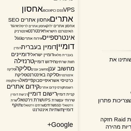
אחסון
VPS
IBC
IIX
PCI DSS
אתרים
אחסון אתרים SEO
אחסון אתרים ירוק
איגוד
אחסון אתרים לריסלר
אינטרנט
האינטרנט הישראלי
אינטרניק
אינטרספייס
גוגל
אירוח אתרים
דומיין
דומיין בעברית
דומיין
דומיינים
דומיין ישראלי
בעברית מלאה
נו את
טרנזילה
חידוש דומיין
חוות שרתים
סליקה
מחשוב ענן
מחשוב עננים
סליקה
סליקה באינטרנט
סליקת
אינטרנטית
פייפאל
כרטיסי אשראי
פייסבוק
פייפל
קופה
קידום אתרים
רושמת
קורס קידום אתרים
רישום דומיין
קניית דומיין
רכישת דומיין
שרת וירטואלי
יכות פתרון
שירותי ענן
שרת VPS
שרת
תוקף
שרתים
וירטואלי SSD
שרתים וירטואלים
דומיין
תשתיות אינטרנט
כל השירותים רצים על שרתים מתקדמים מבית HP, עם יחידת Raid חזקה
Google+
ת מהירה