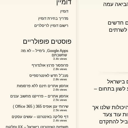
דומיין
אה עמה
דומיין
מדריך בחירת דומיין
חדשים
רישום דומיין לריסלרים
שרתים
פוסטים פופולריים
Google Apps, ג'ימייל – לא מה
שחשבתם
3.4k views
פרופסור פרנץ אולנדורף
2.8k views
מנכ"ל חדש לאינטרספייס
2.8k views
ישראל
אחסון אתרים חינם ללא פרסומות
ון בתחום –
2.6k views
אחסון אתרים – פרוייקט מחשוב עננים
2.5k views
לות שלנו אך
שירותי ענן אופיס 365 ( Office 365 )
2.5k views
עוד צעד
דף סליקה באינטרנט – עושים עסקים
ל להתקדם
2.4k views
תשתיות האינטרנט בישראל – IIX וסלקום