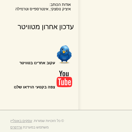
אודות הכותב:
איציק נוסצקי, אינטרספייס וטרנזילה
עדכון אחרון מטוויטר
עקוב אחרינו בטוויטר
צפה בקטעי הוידאו שלנו
© כל הזכויות שמורות.
עסקים באונליין
משתמש במערכת
וורדפרס