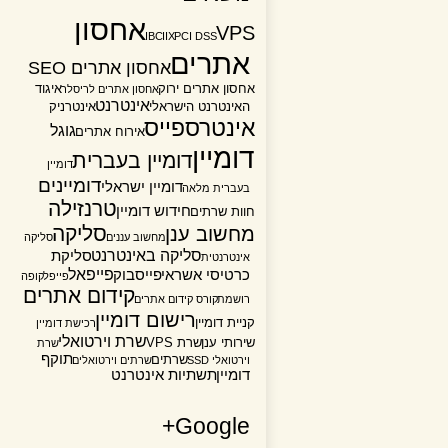
אחסון
VPS
IBC
IIX
PCI DSS
אתרים
אחסון אתרים SEO
אחסון אתרים ירוק
איגוד
אחסון אתרים לריסלר
אינטרנט
האינטרנט הישראלי
אינטרניק
אינטרספייס
גוגל
אירוח אתרים
דומיין
דומיין בעברית
דומיין
דומיינים
דומיין ישראלי
בעברית מלאה
טרנזילה
חידוש דומיין
חוות שרתים
סליקה
מחשוב ענן
מחשוב עננים
סליקה
סליקה באינטרנט
סליקת
אינטרנטית
פייפאל
כרטיסי אשראי
פייסבוק
פייפל
קופה
קידום אתרים
רושמת
קורס קידום אתרים
רישום דומיין
קניית דומיין
רכישת דומיין
שרת וירטואלי
שירותי ענן
שרת VPS
שרת
תוקף
שרתים
וירטואלי SSD
שרתים וירטואלים
דומיין
תשתיות אינטרנט
Google+