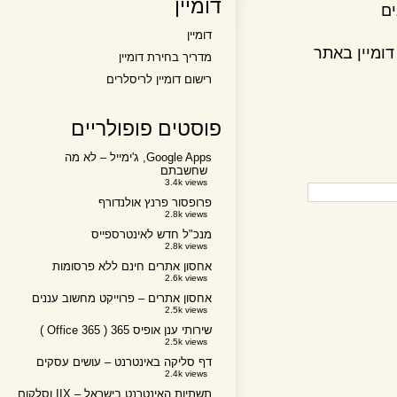
דומיין
דומיין
יין באתר
מדריך בחירת דומיין
רישום דומיין לריסלרים
פוסטים פופולריים
Google Apps, ג'ימייל – לא מה
שחשבתם
3.4k views
פרופסור פרנץ אולנדורף
2.8k views
מנכ"ל חדש לאינטרספייס
2.8k views
אחסון אתרים חינם ללא פרסומות
2.6k views
אחסון אתרים – פרוייקט מחשוב עננים
2.5k views
שירותי ענן אופיס 365 ( Office 365 )
2.5k views
דף סליקה באינטרנט – עושים עסקים
2.4k views
תשתיות האינטרנט בישראל – IIX וסלקום