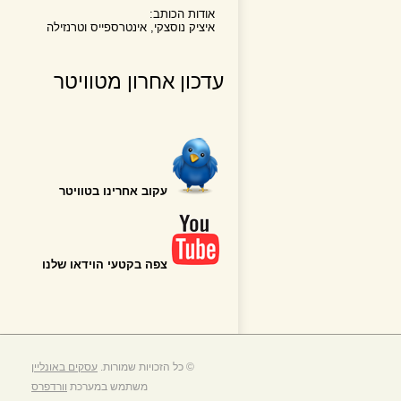
אודות הכותב:
איציק נוסצקי, אינטרספייס וטרנזילה
עדכון אחרון מטוויטר
עקוב אחרינו בטוויטר
צפה בקטעי הוידאו שלנו
© כל הזכויות שמורות.
עסקים באונליין
משתמש במערכת
וורדפרס