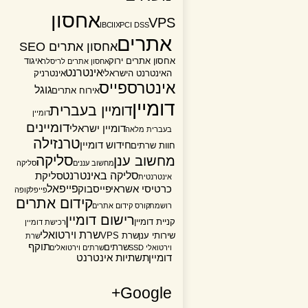
אחסון
VPS
IBC
IIX
PCI DSS
אתרים
אחסון אתרים SEO
אחסון אתרים ירוק
איגוד
אחסון אתרים לריסלר
אינטרנט
האינטרנט הישראלי
אינטרניק
אינטרספייס
גוגל
אירוח אתרים
דומיין
דומיין בעברית
דומיין
דומיינים
דומיין ישראלי
בעברית מלאה
טרנזילה
חידוש דומיין
חוות שרתים
סליקה
מחשוב ענן
מחשוב עננים
סליקה
סליקה באינטרנט
סליקת
אינטרנטית
פייפאל
כרטיסי אשראי
פייסבוק
פייפל
קופה
קידום אתרים
רושמת
קורס קידום אתרים
רישום דומיין
קניית דומיין
רכישת דומיין
שרת וירטואלי
שירותי ענן
שרת VPS
שרת
תוקף
שרתים
וירטואלי SSD
שרתים וירטואלים
דומיין
תשתיות אינטרנט
Google+