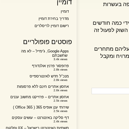
דומיין
 בעשרות
דומיין
מדריך בחירת דומיין
 כמה חודשים
רישום דומיין לריסלרים
ק לפעול זה
פוסטים פופולריים
ליהם מתחרים
Google Apps, ג'ימייל – לא מה
יח ומקבל
שחשבתם
3.4k views
פרופסור פרנץ אולנדורף
2.8k views
מנכ"ל חדש לאינטרספייס
2.8k views
אחסון אתרים חינם ללא פרסומות
2.6k views
אחסון אתרים – פרוייקט מחשוב עננים
2.5k views
שירותי ענן אופיס 365 ( Office 365 )
2.5k views
דף סליקה באינטרנט – עושים עסקים
2.4k views
תשתיות האינטרנט בישראל – IIX וסלקום