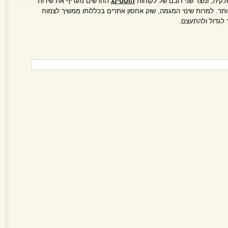
קית, ומצד שני רובם של לקוחות
הוסטינג
החדשים מעדיף את שירות
תר. למרות שינוי המגמה, שוק אחסון אתרים בכללותו ממשיך לצמוח
 לגדול ולהתעצם.