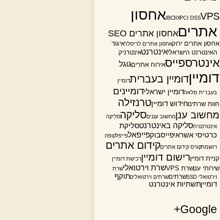
אחסון
VPS
IBC
IIX
PCI DSS
אתרים
אחסון אתרים SEO
אחסון אתרים ירוק
איגוד
אחסון אתרים לריסלר
אינטרנט
האינטרנט הישראלי
אינטרניק
אינטרספייס
גוגל
אירוח אתרים
דומיין
דומיין בעברית
דומיין
דומיינים
דומיין ישראלי
בעברית מלאה
טרנזילה
חידוש דומיין
חוות שרתים
סליקה
מחשוב ענן
מחשוב עננים
סליקה
סליקה באינטרנט
סליקת
אינטרנטית
פייפאל
כרטיסי אשראי
פייסבוק
פייפל
קופה
קידום אתרים
רושמת
קורס קידום אתרים
רישום דומיין
קניית דומיין
רכישת דומיין
שרת וירטואלי
שירותי ענן
שרת VPS
שרת
תוקף
שרתים
וירטואלי SSD
שרתים וירטואלים
דומיין
תשתיות אינטרנט
Google+