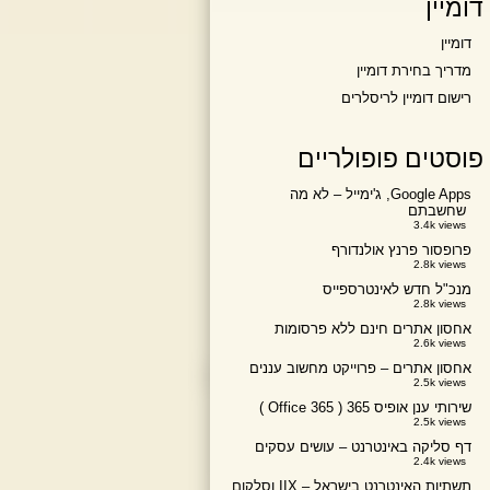
דומיין
דומיין
מדריך בחירת דומיין
רישום דומיין לריסלרים
פוסטים פופולריים
Google Apps, ג'ימייל – לא מה
שחשבתם
3.4k views
פרופסור פרנץ אולנדורף
2.8k views
מנכ"ל חדש לאינטרספייס
2.8k views
אחסון אתרים חינם ללא פרסומות
2.6k views
אחסון אתרים – פרוייקט מחשוב עננים
2.5k views
שירותי ענן אופיס 365 ( Office 365 )
2.5k views
דף סליקה באינטרנט – עושים עסקים
2.4k views
תשתיות האינטרנט בישראל – IIX וסלקום