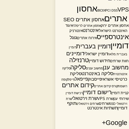
אחסון
VPS
IBC
IIX
PCI DSS
אתרים
אחסון אתרים SEO
אחסון אתרים ירוק
איגוד
אחסון אתרים לריסלר
אינטרנט
האינטרנט הישראלי
אינטרניק
אינטרספייס
גוגל
אירוח אתרים
דומיין
דומיין בעברית
דומיין
דומיינים
דומיין ישראלי
בעברית מלאה
טרנזילה
חידוש דומיין
חוות שרתים
סליקה
מחשוב ענן
מחשוב עננים
סליקה
סליקה באינטרנט
סליקת
אינטרנטית
פייפאל
כרטיסי אשראי
פייסבוק
פייפל
קופה
קידום אתרים
רושמת
קורס קידום אתרים
רישום דומיין
קניית דומיין
רכישת דומיין
שרת וירטואלי
שירותי ענן
שרת VPS
שרת
תוקף
שרתים
וירטואלי SSD
שרתים וירטואלים
דומיין
תשתיות אינטרנט
Google+