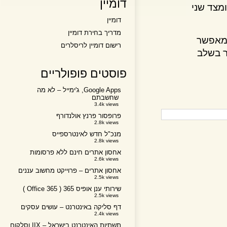
דומיין
ד שני
דומיין
מדריך בחירת דומיין
אפשר
רישום דומיין לריסלרים
60Gbp !! כאשר בשלב
פוסטים פופולריים
Google Apps, ג'ימייל – לא מה
שחשבתם
3.4k views
פרופסור פרנץ אולנדורף
2.8k views
מנכ"ל חדש לאינטרספייס
2.8k views
אחסון אתרים חינם ללא פרסומות
2.6k views
אחסון אתרים – פרוייקט מחשוב עננים
2.5k views
שירותי ענן אופיס 365 ( Office 365 )
2.5k views
דף סליקה באינטרנט – עושים עסקים
2.4k views
תשתיות האינטרנט בישראל – IIX וסלקום