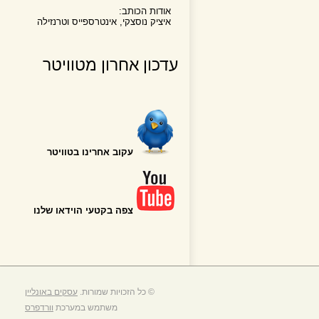
אודות הכותב:
איציק נוסצקי, אינטרספייס וטרנזילה
עדכון אחרון מטוויטר
עקוב אחרינו בטוויטר
צפה בקטעי הוידאו שלנו
© כל הזכויות שמורות.
עסקים באונליין
משתמש במערכת
וורדפרס