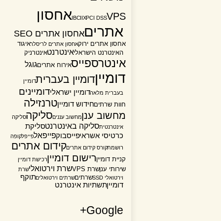
אחסון
VPS
IBC
IIX
PCI DSS
אתרים
אחסון אתרים SEO
אחסון אתרים ירוק
איגוד
אחסון אתרים לריסלר
אינטרנט
האינטרנט הישראלי
אינטרניק
אינטרספייס
גוגל
אירוח אתרים
דומיין
דומיין בעברית
דומיין
דומיינים
דומיין ישראלי
בעברית מלאה
טרנזילה
חידוש דומיין
חוות שרתים
סליקה
מחשוב ענן
מחשוב עננים
סליקה
סליקה באינטרנט
סליקת
אינטרנטית
פייפאל
כרטיסי אשראי
פייסבוק
פייפל
קופה
קידום אתרים
רושמת
קורס קידום אתרים
רישום דומיין
קניית דומיין
רכישת דומיין
שרת וירטואלי
שירותי ענן
שרת VPS
שרת
תוקף
שרתים
וירטואלי SSD
שרתים וירטואלים
דומיין
תשתיות אינטרנט
Google+