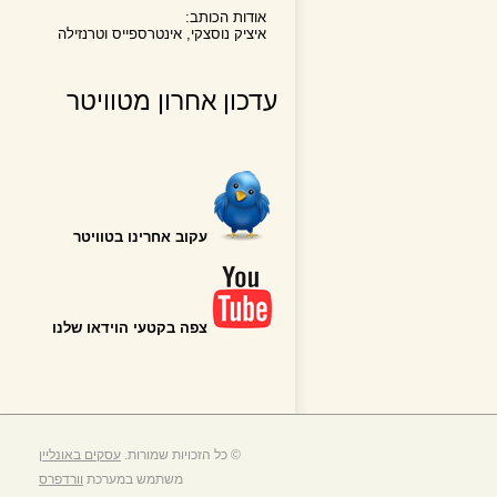
אודות הכותב:
איציק נוסצקי, אינטרספייס וטרנזילה
עדכון אחרון מטוויטר
עקוב אחרינו בטוויטר
צפה בקטעי הוידאו שלנו
© כל הזכויות שמורות.
עסקים באונליין
משתמש במערכת
וורדפרס