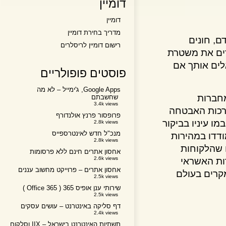
דומיין
דומיין
מדריך בחירת דומיין
 חונים
רישום דומיין לריסלרים
ם את משטרת
ם אותך אם
פוסטים פופולריים
Google Apps, ג'ימייל – לא מה
רות
שחשבתם
3.4k views
ות האבטחה
פרופסור פרנץ אולנדורף
יניו בביקור
2.8k views
מנכ"ל חדש לאינטרספייס
ו במהירות
2.8k views
הלקוחות
אחסון אתרים חינם ללא פרסומות
2.6k views
 האשראי
אחסון אתרים – פרוייקט מחשוב עננים
רים בעולם
2.5k views
שירותי ענן אופיס 365 ( Office 365 )
2.5k views
דף סליקה באינטרנט – עושים עסקים
2.4k views
תשתיות האינטרנט בישראל – IIX וסלקום