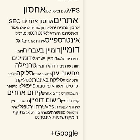
אחסון
VPS
IBC
IIX
PCI DSS
אתרים
אחסון אתרים SEO
אחסון אתרים ירוק
איגוד
אחסון אתרים לריסלר
אינטרנט
האינטרנט הישראלי
אינטרניק
אינטרספייס
גוגל
אירוח אתרים
דומיין
דומיין בעברית
דומיין
דומיינים
דומיין ישראלי
בעברית מלאה
טרנזילה
חידוש דומיין
חוות שרתים
סליקה
מחשוב ענן
מחשוב עננים
סליקה
סליקה באינטרנט
סליקת
אינטרנטית
פייפאל
כרטיסי אשראי
פייסבוק
פייפל
קופה
קידום אתרים
רושמת
קורס קידום אתרים
רישום דומיין
קניית דומיין
רכישת דומיין
שרת וירטואלי
שירותי ענן
שרת VPS
שרת
תוקף
שרתים
וירטואלי SSD
שרתים וירטואלים
דומיין
תשתיות אינטרנט
Google+