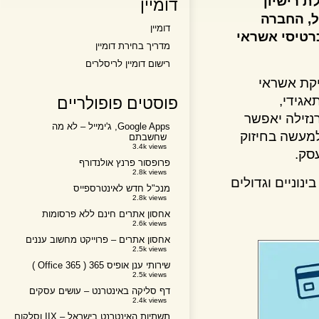
ישיון
דומיין
 החברה
דומיין
יסי אשראי
מדריך בחירת דומיין
רישום דומיין לריסלרים
קת אשראי
די,
פוסטים פופולריים
ילה יאפשר
Google Apps, ג'ימייל – לא מה
עשה בחיזוק
שחשבתם
3.4k views
.
פרופסור פרנץ אולנדורף
2.8k views
ניים וגדולים
מנכ"ל חדש לאינטרספייס
2.8k views
אחסון אתרים חינם ללא פרסומות
2.6k views
אחסון אתרים – פרוייקט מחשוב עננים
2.5k views
שירותי ענן אופיס 365 ( Office 365 )
2.5k views
דף סליקה באינטרנט – עושים עסקים
2.4k views
תשתיות האינטרנט בישראל – IIX וסלקום