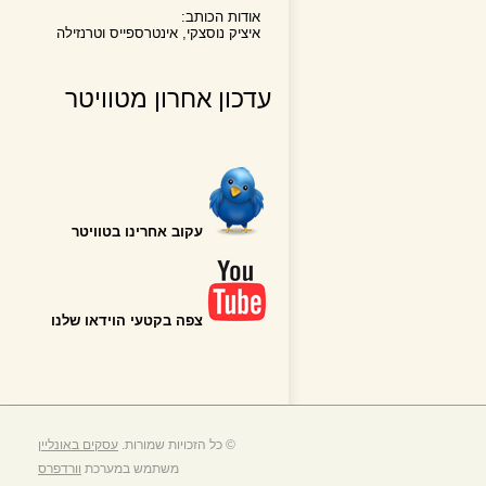
אודות הכותב:
איציק נוסצקי, אינטרספייס וטרנזילה
עדכון אחרון מטוויטר
עקוב אחרינו בטוויטר
צפה בקטעי הוידאו שלנו
© כל הזכויות שמורות.
עסקים באונליין
משתמש במערכת
וורדפרס