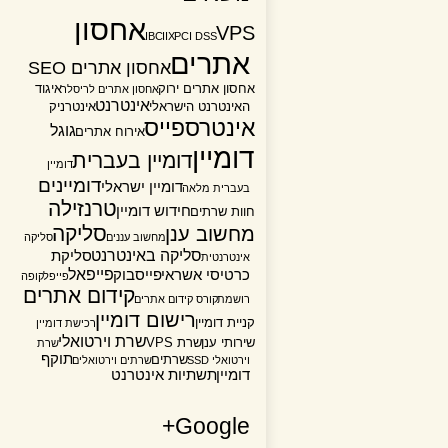
אחסון
VPS
IBC
IIX
PCI DSS
אתרים
אחסון אתרים SEO
אחסון אתרים ירוק
איגוד
אחסון אתרים לריסלר
אינטרנט
האינטרנט הישראלי
אינטרניק
אינטרספייס
גוגל
אירוח אתרים
דומיין
דומיין בעברית
דומיין
דומיינים
דומיין ישראלי
בעברית מלאה
טרנזילה
חידוש דומיין
חוות שרתים
סליקה
מחשוב ענן
מחשוב עננים
סליקה
סליקה באינטרנט
סליקת
אינטרנטית
פייפאל
כרטיסי אשראי
פייסבוק
פייפל
קופה
קידום אתרים
רושמת
קורס קידום אתרים
רישום דומיין
קניית דומיין
רכישת דומיין
שרת וירטואלי
שירותי ענן
שרת VPS
שרת
תוקף
שרתים
וירטואלי SSD
שרתים וירטואלים
דומיין
תשתיות אינטרנט
Google+