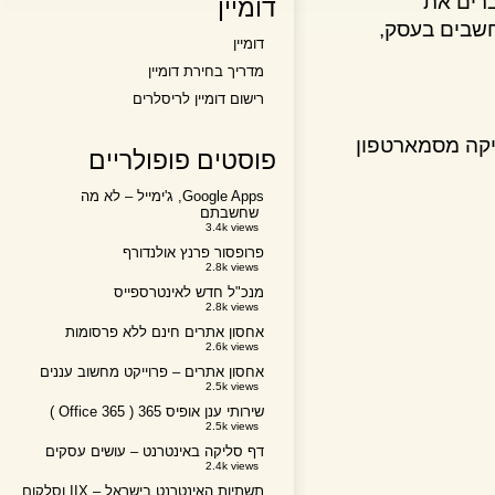
ים את
דומיין
בים בעסק,
דומיין
מדריך בחירת דומיין
רישום דומיין לריסלרים
ה מסמארטפון
פוסטים פופולריים
Google Apps, ג'ימייל – לא מה
שחשבתם
3.4k views
פרופסור פרנץ אולנדורף
2.8k views
מנכ"ל חדש לאינטרספייס
2.8k views
אחסון אתרים חינם ללא פרסומות
2.6k views
אחסון אתרים – פרוייקט מחשוב עננים
2.5k views
שירותי ענן אופיס 365 ( Office 365 )
2.5k views
דף סליקה באינטרנט – עושים עסקים
2.4k views
תשתיות האינטרנט בישראל – IIX וסלקום