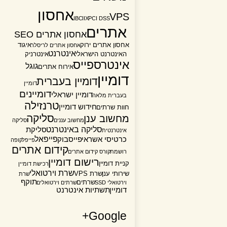
אחסון
VPS
IBC
IIX
PCI DSS
אתרים
אחסון אתרים SEO
אחסון אתרים ירוק
איגוד
אחסון אתרים לריסלר
אינטרנט
האינטרנט הישראלי
אינטרניק
אינטרספייס
גוגל
אירוח אתרים
דומיין
דומיין בעברית
דומיין
דומיינים
דומיין ישראלי
בעברית מלאה
טרנזילה
חידוש דומיין
חוות שרתים
סליקה
מחשוב ענן
מחשוב עננים
סליקה
סליקה באינטרנט
סליקת
אינטרנטית
פייפאל
כרטיסי אשראי
פייסבוק
פייפל
קופה
קידום אתרים
רושמת
קורס קידום אתרים
רישום דומיין
קניית דומיין
רכישת דומיין
שרת וירטואלי
שירותי ענן
שרת VPS
שרת
תוקף
שרתים
וירטואלי SSD
שרתים וירטואלים
דומיין
תשתיות אינטרנט
Google+