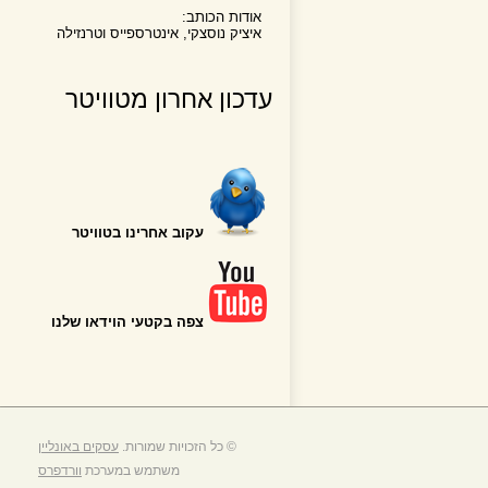
אודות הכותב:
איציק נוסצקי, אינטרספייס וטרנזילה
עדכון אחרון מטוויטר
עקוב אחרינו בטוויטר
צפה בקטעי הוידאו שלנו
© כל הזכויות שמורות.
עסקים באונליין
משתמש במערכת
וורדפרס