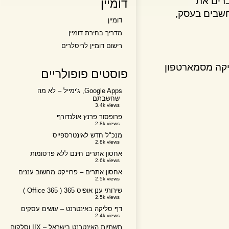
ים את
דומיין
בים בעסק,
דומיין
מדריך בחירת דומיין
רישום דומיין לריסלרים
ה מסמארטפון
פוסטים פופולריים
Google Apps, ג'ימייל – לא מה
שחשבתם
3.4k views
פרופסור פרנץ אולנדורף
2.8k views
מנכ"ל חדש לאינטרספייס
2.8k views
אחסון אתרים חינם ללא פרסומות
2.6k views
אחסון אתרים – פרוייקט מחשוב עננים
2.5k views
שירותי ענן אופיס 365 ( Office 365 )
2.5k views
דף סליקה באינטרנט – עושים עסקים
2.4k views
תשתיות האינטרנט בישראל – IIX וסלקום