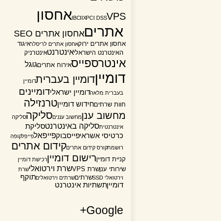
אחסון
VPS
IBC
IIX
PCI DSS
אתרים
אחסון אתרים SEO
אחסון אתרים ירוק
איגוד
אחסון אתרים לריסלר
אינטרנט
האינטרנט הישראלי
אינטרניק
אינטרספייס
גוגל
אירוח אתרים
דומיין
דומיין בעברית
דומיין
דומיינים
דומיין ישראלי
בעברית מלאה
טרנזילה
חידוש דומיין
חוות שרתים
סליקה
מחשוב ענן
מחשוב עננים
סליקה
סליקה באינטרנט
סליקת
אינטרנטית
פייפאל
כרטיסי אשראי
פייסבוק
פייפל
קופה
קידום אתרים
רושמת
קורס קידום אתרים
רישום דומיין
קניית דומיין
רכישת דומיין
שרת וירטואלי
שירותי ענן
שרת VPS
שרת
תוקף
שרתים
וירטואלי SSD
שרתים וירטואלים
דומיין
תשתיות אינטרנט
Google+