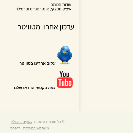
אודות הכותב:
איציק נוסצקי, אינטרספייס וטרנזילה
עדכון אחרון מטוויטר
עקוב אחרינו בטוויטר
צפה בקטעי הוידאו שלנו
© כל הזכויות שמורות.
עסקים באונליין
משתמש במערכת
וורדפרס