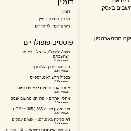
ים את
דומיין
בים בעסק,
דומיין
מדריך בחירת דומיין
רישום דומיין לריסלרים
ה מסמארטפון
פוסטים פופולריים
Google Apps, ג'ימייל – לא מה
שחשבתם
3.4k views
פרופסור פרנץ אולנדורף
2.8k views
מנכ"ל חדש לאינטרספייס
2.8k views
אחסון אתרים חינם ללא פרסומות
2.6k views
אחסון אתרים – פרוייקט מחשוב עננים
2.5k views
שירותי ענן אופיס 365 ( Office 365 )
2.5k views
דף סליקה באינטרנט – עושים עסקים
2.4k views
תשתיות האינטרנט בישראל – IIX וסלקום