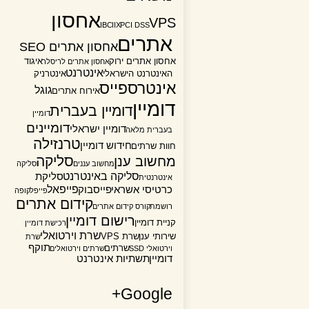
אחסון
VPS
IBC
IIX
PCI DSS
אתרים
אחסון אתרים SEO
אחסון אתרים ירוק
איגוד
אחסון אתרים לריסלר
אינטרנט
האינטרנט הישראלי
אינטרניק
אינטרספייס
גוגל
אירוח אתרים
דומיין
דומיין בעברית
דומיין
דומיינים
דומיין ישראלי
בעברית מלאה
טרנזילה
חידוש דומיין
חוות שרתים
סליקה
מחשוב ענן
מחשוב עננים
סליקה
סליקה באינטרנט
סליקת
אינטרנטית
פייפאל
כרטיסי אשראי
פייסבוק
פייפל
קופה
קידום אתרים
רושמת
קורס קידום אתרים
רישום דומיין
קניית דומיין
רכישת דומיין
שרת וירטואלי
שירותי ענן
שרת VPS
שרת
תוקף
שרתים
וירטואלי SSD
שרתים וירטואלים
דומיין
תשתיות אינטרנט
Google+