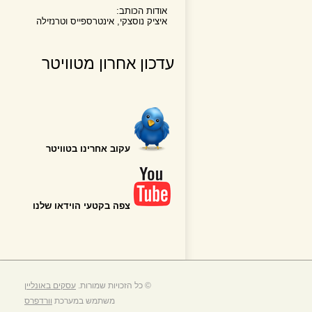
אודות הכותב:
איציק נוסצקי, אינטרספייס וטרנזילה
עדכון אחרון מטוויטר
עקוב אחרינו בטוויטר
צפה בקטעי הוידאו שלנו
© כל הזכויות שמורות.
עסקים באונליין
משתמש במערכת
וורדפרס