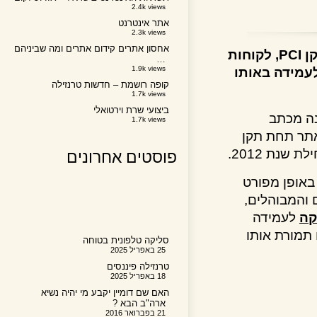
2.4k views
אתר אינטרנט
2.3k views
אחסון אתרים קידום אתרים ומה שביניהם
בעקבות דרישת חברות האשראי מלקוחותיהן לעמוד בתקן PCI, לקוחות
…
1.9k views
ידה באותו
קופה רושמת – חדשות טרנזילה
1.7k views
ביצועי שרת וירטואלי
 מכתב
1.7k views
 תחת תקן
פוסטים אחרונים
פן מפורט
המבוהלים,
לעמידה
ורת אותו
סליקה טלפונית בטוחה
25 באפריל 2025
טרנזילה פיננסים
18 באפריל 2025
האם שם דומיין יקבע מי יהיה נשיא
ארה"ב הבא ?
21 בפברואר 2016