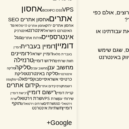
אחסון
VPS
IBC
IIX
PCI DSS
ם, אולם כפי
אתרים
אחסון אתרים SEO
אחסון אתרים ירוק
איגוד
אחסון אתרים לריסלר
אינטרנט
בודתינו או
האינטרנט הישראלי
אינטרניק
אינטרספייס
גוגל
אירוח אתרים
דומיין
דומיין בעברית
דומיין
 שגם שימש
דומיינים
דומיין ישראלי
בעברית מלאה
 באינטרנט
טרנזילה
חידוש דומיין
חוות שרתים
סליקה
מחשוב ענן
מחשוב עננים
סליקה
סליקה באינטרנט
סליקת
אינטרנטית
פייפאל
כרטיסי אשראי
פייסבוק
פייפל
קופה
קידום אתרים
רושמת
קורס קידום אתרים
רישום דומיין
קניית דומיין
רכישת דומיין
שרת וירטואלי
שירותי ענן
שרת VPS
שרת
תוקף
שרתים
וירטואלי SSD
שרתים וירטואלים
דומיין
תשתיות אינטרנט
Google+