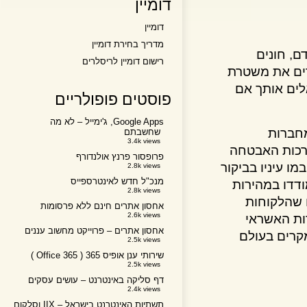
דומיין
דומיין
מדריך בחירת דומיין
 חונים
רישום דומיין לריסלרים
ם את משטרת
ם אותך אם
פוסטים פופולריים
Google Apps, ג'ימייל – לא מה
רות
שחשבתם
3.4k views
ות האבטחה
פרופסור פרנץ אולנדורף
יניו בביקור
2.8k views
מנכ"ל חדש לאינטרספייס
ו במהירות
2.8k views
הלקוחות
אחסון אתרים חינם ללא פרסומות
2.6k views
 האשראי
אחסון אתרים – פרוייקט מחשוב עננים
רים בעולם
2.5k views
שירותי ענן אופיס 365 ( Office 365 )
2.5k views
דף סליקה באינטרנט – עושים עסקים
2.4k views
תשתיות האינטרנט בישראל – IIX וסלקום