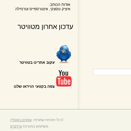
אודות הכותב:
איציק נוסצקי, אינטרספייס וטרנזילה
עדכון אחרון מטוויטר
עקוב אחרינו בטוויטר
צפה בקטעי הוידאו שלנו
© כל הזכויות שמורות.
עסקים באונליין
משתמש במערכת
וורדפרס