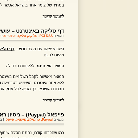
במחיר של צימר אחד בישראל אפשר להש
להמשך קריאה
דף סליקה באינטרנט – עושי
נושאים
PCI DSS
,
סליקה
,
סליקה אינטרנטית
השבוע יצאנו עם מוצר חדש –
דף סליק
מהיום להיום
.
המוצר הוא
חינמי
ללקוחות טרנזילה.
המוצר מאפשר לקבל תשלומים באינטרנ
חברות האשראי וכך מביא לכל עסק את ה
להמשך קריאה
פייפאל (Paypal) – ניסיון ראשון
נושאים
Paypal
,
טרנזילה
,
פייפאל
,
פייפל
| בתארי
כמו שהכרזנו קודם, נחתם הסכם שיתוף 