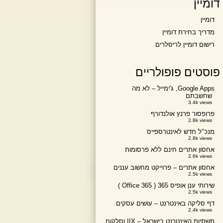
דומיין
דומיין
מדריך בחירת דומיין
רישום דומיין לריסלרים
פוסטים פופולריים
Google Apps, ג'ימייל – לא מה
שחשבתם
3.4k views
פרופסור פרנץ אולנדורף
2.8k views
מנכ"ל חדש לאינטרספייס
2.8k views
אחסון אתרים חינם ללא פרסומות
2.6k views
אחסון אתרים – פרוייקט מחשוב עננים
2.5k views
שירותי ענן אופיס 365 ( Office 365 )
2.5k views
דף סליקה באינטרנט – עושים עסקים
2.4k views
תשתיות האינטרנט בישראל – IIX וסלקום