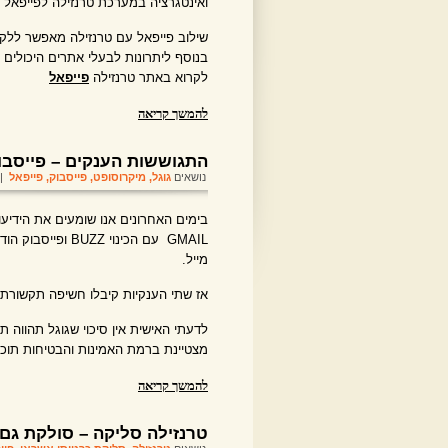
ואינטגרציה במערכת טרנזילה לפייפאל בעזרת מהנדסי 
שילוב פייפאל עם טרנזילה מאפשר ללקו
בנוסף ליתרונות לבעלי אתרים היכולים
לקרוא באתר טרנזילה
פייפאל
להמשך קריאה
התגוששות הענקים – פייסבוק VS גו
נושאים
גוגל
,
מיקרוסופט
,
פייסבוק
,
פייפאל
| ב
בימים האחרונים אנו שומעים את הידיע
GMAIL עם הכינוי
מייל.
אז שתי הענקיות קיבלו חשיפה תקשורת
לדעתי האישית אין סיכוי שגוגל תהווה 
מצטיינת ברמת האמינות והבטיחות תוכל לה
להמשך קריאה
טרנזילה סליקה – סולקת גם 