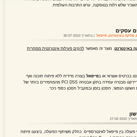
כיר שלש וילות בטוסקנה, ערש התרבות העולמית.
ם עסקים
,
סליקה באינטרנט
,
פייפאל
| בתאריך 30-07-2010
ה באינטרנט
. מוצר זה מאפשר
להקים פעילות אינטרנטית מסחרית
ט בכרטיס אשראי או ב
פייפאל
בצורה מיידית ללא פיתוח תוכנה ואף
ללא אתר אינטרנט. השימוש בטרנזילה דיירקט מבטיח עמידה בתקן אבטחה PCI DSS מהמחמירים ביותר של
שקט הנפשי, חסכון בזמן ובמקביל חסכון כספי ניכר.
ך 27-02-2010
פעולה בין פייפאל לאינטרספייס. כחלק משיתוף הפעולה, ביצענו פיתוח