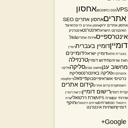
אחסון
VPS
IBC
IIX
PCI DSS
אתרים
אחסון אתרים SEO
אחסון אתרים ירוק
איגוד
אחסון אתרים לריסלר
אינטרנט
האינטרנט הישראלי
אינטרניק
אינטרספייס
גוגל
אירוח אתרים
דומיין
דומיין בעברית
דומיין
דומיינים
דומיין ישראלי
בעברית מלאה
טרנזילה
חידוש דומיין
חוות שרתים
סליקה
מחשוב ענן
מחשוב עננים
סליקה
סליקה באינטרנט
סליקת
אינטרנטית
פייפאל
כרטיסי אשראי
פייסבוק
פייפל
קופה
קידום אתרים
רושמת
קורס קידום אתרים
רישום דומיין
קניית דומיין
רכישת דומיין
שרת וירטואלי
שירותי ענן
שרת VPS
שרת
תוקף
שרתים
וירטואלי SSD
שרתים וירטואלים
דומיין
תשתיות אינטרנט
Google+