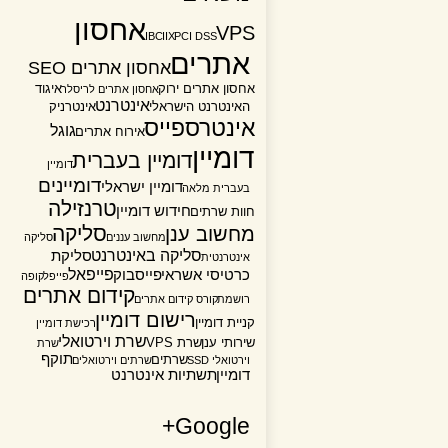
אחסון
VPS
IBC
IIX
PCI DSS
אתרים
אחסון אתרים SEO
אחסון אתרים ירוק
איגוד
אחסון אתרים לריסלר
אינטרנט
האינטרנט הישראלי
אינטרניק
אינטרספייס
גוגל
אירוח אתרים
דומיין
דומיין בעברית
דומיין
דומיינים
דומיין ישראלי
בעברית מלאה
טרנזילה
חידוש דומיין
חוות שרתים
סליקה
מחשוב ענן
מחשוב עננים
סליקה
סליקה באינטרנט
סליקת
אינטרנטית
פייפאל
כרטיסי אשראי
פייסבוק
פייפל
קופה
קידום אתרים
רושמת
קורס קידום אתרים
רישום דומיין
קניית דומיין
רכישת דומיין
שרת וירטואלי
שירותי ענן
שרת VPS
שרת
תוקף
שרתים
וירטואלי SSD
שרתים וירטואלים
דומיין
תשתיות אינטרנט
Google+