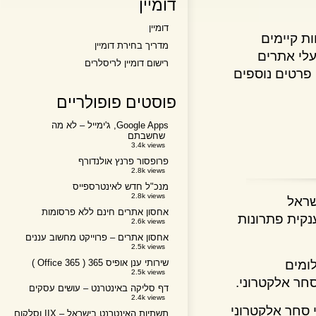
דומיין
דומיין
קיימים
מדריך בחירת דומיין
 אתרים
רישום דומיין לריסלרים
טים נוספים
פוסטים פופולריים
Google Apps, ג'ימייל – לא מה
שחשבתם
3.4k views
פרופסור פרנץ אולנדורף
2.8k views
מנכ"ל חדש לאינטרספייס
2.8k views
אל
אחסון אתרים חינם ללא פרסומות
ת פתרונות
2.6k views
אחסון אתרים – פרוייקט מחשוב עננים
2.5k views
ים
שירותי ענן אופיס 365 ( Office 365 )
2.5k views
 אלקטרוני.
דף סליקה באינטרנט – עושים עסקים
2.4k views
ר אלקטרוני
תשתיות האינטרנט בישראל – IIX וסלקום