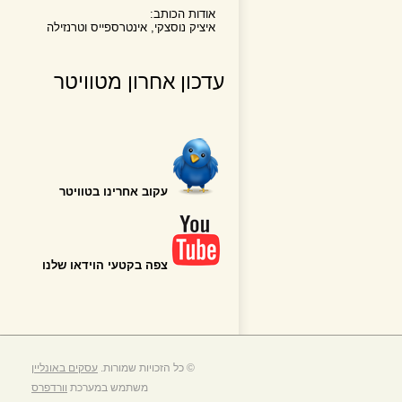
אודות הכותב:
איציק נוסצקי, אינטרספייס וטרנזילה
עדכון אחרון מטוויטר
עקוב אחרינו בטוויטר
צפה בקטעי הוידאו שלנו
© כל הזכויות שמורות.
עסקים באונליין
משתמש במערכת
וורדפרס