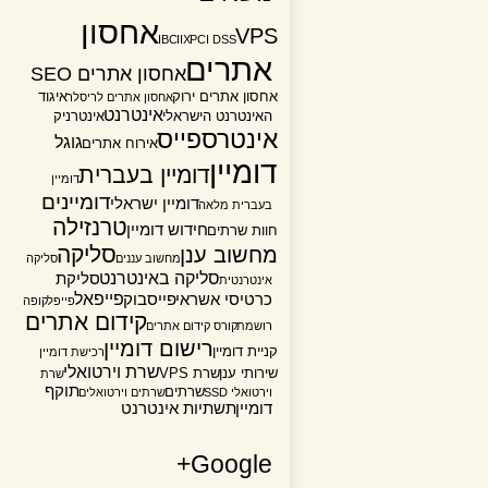
אחסון
VPS
IBC
IIX
PCI DSS
אתרים
אחסון אתרים SEO
אחסון אתרים ירוק
איגוד
אחסון אתרים לריסלר
אינטרנט
האינטרנט הישראלי
אינטרניק
אינטרספייס
גוגל
אירוח אתרים
דומיין
דומיין בעברית
דומיין
דומיינים
דומיין ישראלי
בעברית מלאה
טרנזילה
חידוש דומיין
חוות שרתים
סליקה
מחשוב ענן
מחשוב עננים
סליקה
סליקה באינטרנט
סליקת
אינטרנטית
פייפאל
כרטיסי אשראי
פייסבוק
פייפל
קופה
קידום אתרים
רושמת
קורס קידום אתרים
רישום דומיין
קניית דומיין
רכישת דומיין
שרת וירטואלי
שירותי ענן
שרת VPS
שרת
תוקף
שרתים
וירטואלי SSD
שרתים וירטואלים
דומיין
תשתיות אינטרנט
Google+