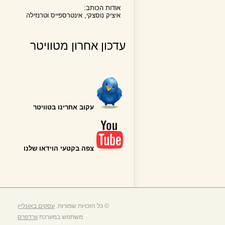
אודות הכותב:
איציק נוסצקי, אינטרספייס וטרנזילה
עדכון אחרון מטוויטר
עקוב אחרינו בטוויטר
צפה בקטעי הוידאו שלנו
© כל הזכויות שמורות.
עסקים באונליין
משתמש במערכת
וורדפרס