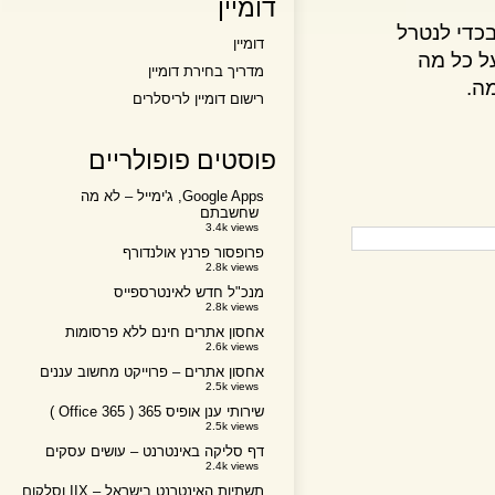
דומיין
י לנטרל
דומיין
כל מה
מדריך בחירת דומיין
רישום דומיין לריסלרים
פוסטים פופולריים
Google Apps, ג'ימייל – לא מה
שחשבתם
3.4k views
פרופסור פרנץ אולנדורף
2.8k views
מנכ"ל חדש לאינטרספייס
2.8k views
אחסון אתרים חינם ללא פרסומות
2.6k views
אחסון אתרים – פרוייקט מחשוב עננים
2.5k views
שירותי ענן אופיס 365 ( Office 365 )
2.5k views
דף סליקה באינטרנט – עושים עסקים
2.4k views
תשתיות האינטרנט בישראל – IIX וסלקום