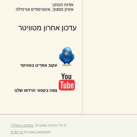
אודות הכותב:
איציק נוסצקי, אינטרספייס וטרנזילה
עדכון אחרון מטוויטר
עקוב אחרינו בטוויטר
צפה בקטעי הוידאו שלנו
© כל הזכויות שמורות.
עסקים באונליין
משתמש במערכת
וורדפרס