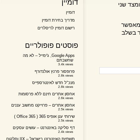
דומיין
ד שני
דומיין
מדריך בחירת דומיין
אפשר
רישום דומיין לריסלרים
60Gbp !! כאשר בשלב
פוסטים פופולריים
Google Apps, ג'ימייל – לא מה
שחשבתם
3.4k views
פרופסור פרנץ אולנדורף
2.8k views
מנכ"ל חדש לאינטרספייס
2.8k views
אחסון אתרים חינם ללא פרסומות
2.6k views
אחסון אתרים – פרוייקט מחשוב עננים
2.5k views
שירותי ענן אופיס 365 ( Office 365 )
2.5k views
דף סליקה באינטרנט – עושים עסקים
2.4k views
תשתיות האינטרנט בישראל – IIX וסלקום