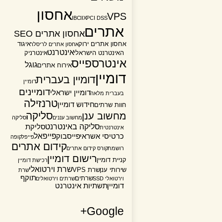
אחסון
VPS
IBC
IIX
PCI DSS
אתרים
אחסון אתרים SEO
אחסון אתרים ירוק
איגוד
אחסון אתרים לריסלר
אינטרנט
האינטרנט הישראלי
אינטרניק
אינטרספייס
גוגל
אירוח אתרים
דומיין
דומיין בעברית
דומיין
דומיינים
דומיין ישראלי
בעברית מלאה
טרנזילה
חידוש דומיין
חוות שרתים
סליקה
מחשוב ענן
מחשוב עננים
סליקה
סליקה באינטרנט
סליקת
אינטרנטית
פייפאל
כרטיסי אשראי
פייסבוק
פייפל
קופה
קידום אתרים
רושמת
קורס קידום אתרים
רישום דומיין
קניית דומיין
רכישת דומיין
שרת וירטואלי
שירותי ענן
שרת VPS
שרת
תוקף
שרתים
וירטואלי SSD
שרתים וירטואלים
דומיין
תשתיות אינטרנט
Google+