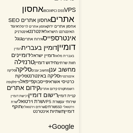
אחסון
VPS
IBC
IIX
PCI DSS
אתרים
אחסון אתרים SEO
אחסון אתרים ירוק
איגוד
אחסון אתרים לריסלר
אינטרנט
האינטרנט הישראלי
אינטרניק
אינטרספייס
גוגל
אירוח אתרים
דומיין
דומיין בעברית
דומיין
דומיינים
דומיין ישראלי
בעברית מלאה
טרנזילה
חידוש דומיין
חוות שרתים
סליקה
מחשוב ענן
מחשוב עננים
סליקה
סליקה באינטרנט
סליקת
אינטרנטית
פייפאל
כרטיסי אשראי
פייסבוק
פייפל
קופה
קידום אתרים
רושמת
קורס קידום אתרים
רישום דומיין
קניית דומיין
רכישת דומיין
שרת וירטואלי
שירותי ענן
שרת VPS
שרת
תוקף
שרתים
וירטואלי SSD
שרתים וירטואלים
דומיין
תשתיות אינטרנט
Google+