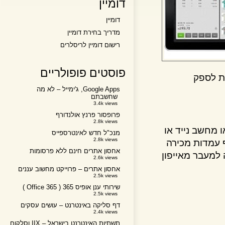
דומיין
דומיין
מדריך בחירת דומיין
רישום דומיין לריסלרים
פוסטים פופולריים
לספק
Google Apps, ג'ימייל – לא מה
שחשבתם
3.4k views
פרופסור פרנץ אולנדורף
2.8k views
שב נייד או
מנכ"ל חדש לאינטרספייס
2.8k views
מדות מכירה
אחסון אתרים חינם ללא פרסומות
עבר מאייפון
2.6k views
אחסון אתרים – פרוייקט מחשוב עננים
2.5k views
שירותי ענן אופיס 365 ( Office 365 )
2.5k views
דף סליקה באינטרנט – עושים עסקים
2.4k views
תשתיות האינטרנט בישראל – IIX וסלקום