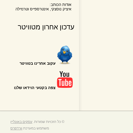
אודות הכותב:
איציק נוסצקי, אינטרספייס וטרנזילה
עדכון אחרון מטוויטר
עקוב אחרינו בטוויטר
צפה בקטעי הוידאו שלנו
© כל הזכויות שמורות.
עסקים באונליין
משתמש במערכת
וורדפרס