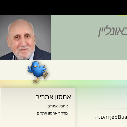
נליין
אחסון אתרים
אחסון אתרים
מדריך אחסון אתרים
לפני מספר ימים חטף דונלד טראמפ את שם הדומיין jebBush.com והפנה