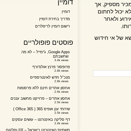
דומיין
ר מספיק, אך
יכול לחתום
דומיין
ע ולאחר
מדריך בחירת דומיין
.
רישום דומיין לריסלרים
של אי חידוש
פוסטים פופולריים
Google Apps, ג'ימייל – לא מה
שחשבתם
3.4k views
פרופסור פרנץ אולנדורף
2.8k views
מנכ"ל חדש לאינטרספייס
2.8k views
אחסון אתרים חינם ללא פרסומות
2.6k views
אחסון אתרים – פרוייקט מחשוב עננים
2.5k views
שירותי ענן אופיס 365 ( Office 365 )
2.5k views
דף סליקה באינטרנט – עושים עסקים
2.4k views
תשתיות האינטרנט בישראל – IIX וסלקום