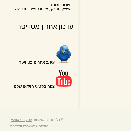
אודות הכותב:
איציק נוסצקי, אינטרספייס וטרנזילה
עדכון אחרון מטוויטר
עקוב אחרינו בטוויטר
צפה בקטעי הוידאו שלנו
© כל הזכויות שמורות.
עסקים באונליין
משתמש במערכת
וורדפרס