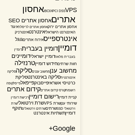
אחסון
VPS
IBC
IIX
PCI DSS
אתרים
אחסון אתרים SEO
אחסון אתרים ירוק
איגוד
אחסון אתרים לריסלר
אינטרנט
האינטרנט הישראלי
אינטרניק
אינטרספייס
גוגל
אירוח אתרים
דומיין
דומיין בעברית
דומיין
דומיינים
דומיין ישראלי
בעברית מלאה
טרנזילה
חידוש דומיין
חוות שרתים
סליקה
מחשוב ענן
מחשוב עננים
סליקה
סליקה באינטרנט
סליקת
אינטרנטית
פייפאל
כרטיסי אשראי
פייסבוק
פייפל
קופה
קידום אתרים
רושמת
קורס קידום אתרים
רישום דומיין
קניית דומיין
רכישת דומיין
שרת וירטואלי
שירותי ענן
שרת VPS
שרת
תוקף
שרתים
וירטואלי SSD
שרתים וירטואלים
דומיין
תשתיות אינטרנט
Google+