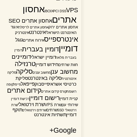
אחסון
VPS
IBC
IIX
PCI DSS
אתרים
אחסון אתרים SEO
אחסון אתרים ירוק
איגוד
אחסון אתרים לריסלר
אינטרנט
האינטרנט הישראלי
אינטרניק
אינטרספייס
גוגל
אירוח אתרים
דומיין
דומיין בעברית
דומיין
דומיינים
דומיין ישראלי
בעברית מלאה
טרנזילה
חידוש דומיין
חוות שרתים
סליקה
מחשוב ענן
מחשוב עננים
סליקה
סליקה באינטרנט
סליקת
אינטרנטית
פייפאל
כרטיסי אשראי
פייסבוק
פייפל
קופה
קידום אתרים
רושמת
קורס קידום אתרים
רישום דומיין
קניית דומיין
רכישת דומיין
שרת וירטואלי
שירותי ענן
שרת VPS
שרת
תוקף
שרתים
וירטואלי SSD
שרתים וירטואלים
דומיין
תשתיות אינטרנט
Google+