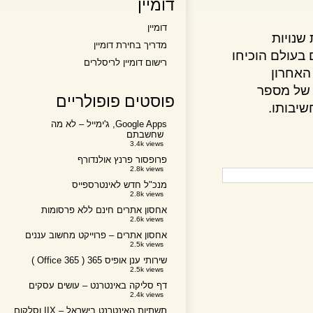
דומיין
דומיין
ויות
מדריך בחירת דומיין
ולם הוכיחו
רישום דומיין לריסלרים
חרון
של מספר
פוסטים פופולריים
Google Apps, ג'ימייל – לא מה
שחשבתם
3.4k views
פרופסור פרנץ אולנדורף
2.8k views
מנכ"ל חדש לאינטרספייס
2.8k views
אחסון אתרים חינם ללא פרסומות
2.6k views
אחסון אתרים – פרוייקט מחשוב עננים
2.5k views
שירותי ענן אופיס 365 ( Office 365 )
2.5k views
דף סליקה באינטרנט – עושים עסקים
2.4k views
תשתיות האינטרנט בישראל – IIX וסלקום