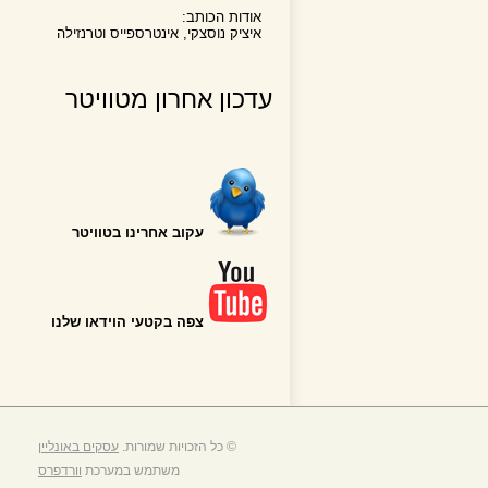
אודות הכותב:
איציק נוסצקי, אינטרספייס וטרנזילה
עדכון אחרון מטוויטר
עקוב אחרינו בטוויטר
צפה בקטעי הוידאו שלנו
© כל הזכויות שמורות.
עסקים באונליין
משתמש במערכת
וורדפרס