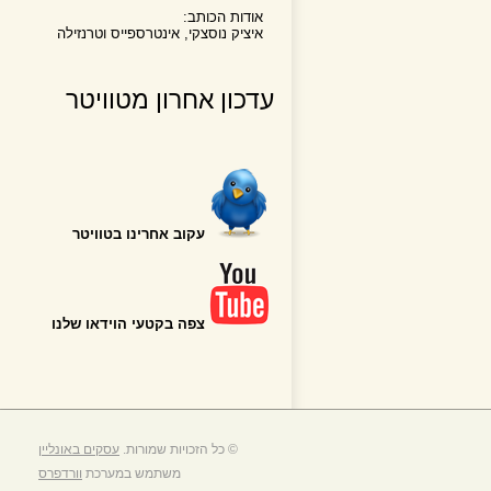
אודות הכותב:
איציק נוסצקי, אינטרספייס וטרנזילה
עדכון אחרון מטוויטר
עקוב אחרינו בטוויטר
צפה בקטעי הוידאו שלנו
© כל הזכויות שמורות.
עסקים באונליין
משתמש במערכת
וורדפרס