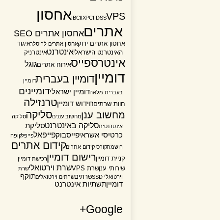
אחסון
VPS
IBC
IIX
PCI DSS
אתרים
אחסון אתרים SEO
אחסון אתרים ירוק
איגוד
אחסון אתרים לריסלר
אינטרנט
האינטרנט הישראלי
אינטרניק
אינטרספייס
גוגל
אירוח אתרים
דומיין
דומיין בעברית
דומיין
דומיינים
דומיין ישראלי
בעברית מלאה
טרנזילה
חידוש דומיין
חוות שרתים
סליקה
מחשוב ענן
מחשוב עננים
סליקה
סליקה באינטרנט
סליקת
אינטרנטית
פייפאל
כרטיסי אשראי
פייסבוק
פייפל
קופה
קידום אתרים
רושמת
קורס קידום אתרים
רישום דומיין
קניית דומיין
רכישת דומיין
שרת וירטואלי
שירותי ענן
שרת VPS
שרת
תוקף
שרתים
וירטואלי SSD
שרתים וירטואלים
דומיין
תשתיות אינטרנט
Google+