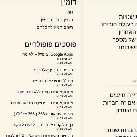
דומיין
דומיין
ויות
מדריך בחירת דומיין
ולם הוכיחו
רישום דומיין לריסלרים
חרון
של מספר
פוסטים פופולריים
Google Apps, ג'ימייל – לא מה
שחשבתם
3.4k views
פרופסור פרנץ אולנדורף
2.8k views
מנכ"ל חדש לאינטרספייס
2.8k views
אחסון אתרים חינם ללא פרסומות
 חייבים
2.6k views
 זה חברות
אחסון אתרים – פרוייקט מחשוב עננים
2.5k views
יתרון
שירותי ענן אופיס 365 ( Office 365 )
2.5k views
דף סליקה באינטרנט – עושים עסקים
ם חדשנות
2.4k views
תשתיות האינטרנט בישראל – IIX וסלקום