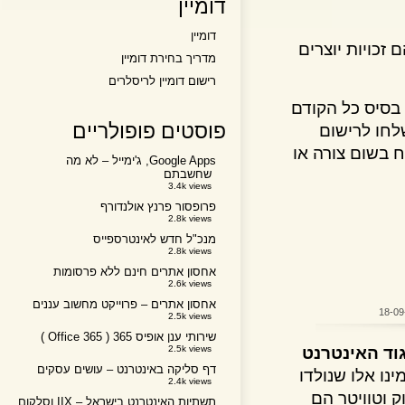
דומיין
דומיין
ויות יוצרים
מדריך בחירת דומיין
רישום דומיין לריסלרים
יס כל הקודם
פוסטים פופולריים
ו לרישום
שום צורה או
Google Apps, ג'ימייל – לא מה
שחשבתם
3.4k views
פרופסור פרנץ אולנדורף
2.8k views
מנכ"ל חדש לאינטרספייס
2.8k views
אחסון אתרים חינם ללא פרסומות
2.6k views
אחסון אתרים – פרוייקט מחשוב עננים
2.5k views
שירותי ענן אופיס 365 ( Office 365 )
 האינטרנט
2.5k views
דף סליקה באינטרנט – עושים עסקים
 אלו שנולדו
2.4k views
טוויטר הם
תשתיות האינטרנט בישראל – IIX וסלקום