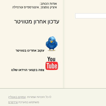
אודות הכותב:
איציק נוסצקי, אינטרספייס וטרנזילה
עדכון אחרון מטוויטר
עקוב אחרינו בטוויטר
צפה בקטעי הוידאו שלנו
© כל הזכויות שמורות.
עסקים באונליין
משתמש במערכת
וורדפרס