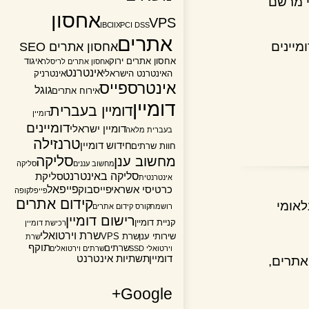
מרשם
אחסון
VPS
IBC
IIX
PCI DSS
אתרים
נים
אחסון אתרים SEO
אחסון אתרים ירוק
איגוד
אחסון אתרים לריסלר
אינטרנט
האינטרנט הישראלי
אינטרניק
אינטרספייס
גוגל
אירוח אתרים
דומיין
דומיין בעברית
דומיין
דומיינים
דומיין ישראלי
בעברית מלאה
טרנזילה
חידוש דומיין
חוות שרתים
סליקה
מחשוב ענן
מחשוב עננים
סליקה
סליקה באינטרנט
סליקת
אינטרנטית
פייפאל
כרטיסי אשראי
פייסבוק
פייפל
קופה
קידום אתרים
ומי
רושמת
קורס קידום אתרים
רישום דומיין
קניית דומיין
רכישת דומיין
שרת וירטואלי
שירותי ענן
שרת VPS
שרת
תוקף
שרתים
וירטואלי SSD
שרתים וירטואלים
דומיין
תשתיות אינטרנט
רים,
Google+