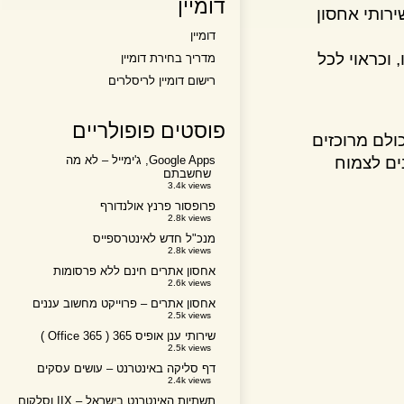
דומיין
לספק שירותי אחסון
דומיין
ראוי לכל
מדריך בחירת דומיין
רישום דומיין לריסלרים
פוסטים פופולריים
ם מרוכזים
 לצמוח
Google Apps, ג'ימייל – לא מה
שחשבתם
3.4k views
פרופסור פרנץ אולנדורף
2.8k views
מנכ"ל חדש לאינטרספייס
2.8k views
אחסון אתרים חינם ללא פרסומות
2.6k views
אחסון אתרים – פרוייקט מחשוב עננים
2.5k views
שירותי ענן אופיס 365 ( Office 365 )
2.5k views
דף סליקה באינטרנט – עושים עסקים
2.4k views
תשתיות האינטרנט בישראל – IIX וסלקום