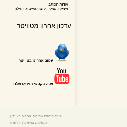
אודות הכותב:
איציק נוסצקי, אינטרספייס וטרנזילה
עדכון אחרון מטוויטר
עקוב אחרינו בטוויטר
צפה בקטעי הוידאו שלנו
© כל הזכויות שמורות.
עסקים באונליין
משתמש במערכת
וורדפרס