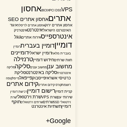
אחסון
VPS
IBC
IIX
PCI DSS
אתרים
אחסון אתרים SEO
אחסון אתרים ירוק
איגוד
אחסון אתרים לריסלר
אינטרנט
האינטרנט הישראלי
אינטרניק
אינטרספייס
גוגל
אירוח אתרים
דומיין
דומיין בעברית
דומיין
דומיינים
דומיין ישראלי
בעברית מלאה
טרנזילה
חידוש דומיין
חוות שרתים
סליקה
מחשוב ענן
מחשוב עננים
סליקה
סליקה באינטרנט
סליקת
אינטרנטית
פייפאל
כרטיסי אשראי
פייסבוק
פייפל
קופה
קידום אתרים
רושמת
קורס קידום אתרים
רישום דומיין
קניית דומיין
רכישת דומיין
שרת וירטואלי
שירותי ענן
שרת VPS
שרת
תוקף
שרתים
וירטואלי SSD
שרתים וירטואלים
דומיין
תשתיות אינטרנט
Google+