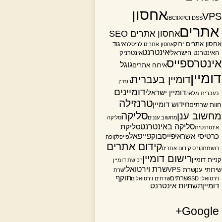
אחסון
VPS
IBC
IIX
PCI DSS
אתרים
אחסון אתרים SEO
אחסון אתרים ירוק
איגוד
אחסון אתרים לריסלר
אינטרנט
האינטרנט הישראלי
אינטרניק
אינטרספייס
גוגל
אירוח אתרים
דומיין
דומיין בעברית
דומיין
דומיינים
דומיין ישראלי
בעברית מלאה
טרנזילה
חידוש דומיין
חוות שרתים
סליקה
מחשוב ענן
מחשוב עננים
סליקה
סליקה באינטרנט
סליקת
אינטרנטית
פייפאל
כרטיסי אשראי
פייסבוק
פייפל
קופה
קידום אתרים
רושמת
קורס קידום אתרים
רישום דומיין
קניית דומיין
רכישת דומיין
שרת וירטואלי
שירותי ענן
שרת VPS
שרת
תוקף
שרתים
וירטואלי SSD
שרתים וירטואלים
דומיין
תשתיות אינטרנט
Google+