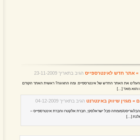
ם » אתר חדש לאינטרספייס
הגיב בתאריך 23-11-2009
, העלינו את האתר החדש של אינטרספייס. ומה החגיגה? ראשית האתר הקודם
ם » מגזין שיווק באינטרנט
הגיב בתאריך 04-12-2009
] מ YNET, הבלוגריסט/מומחה פבל ישראלסקי, חברת אלקטרו וחברת אינטרספייס –
לכת […]