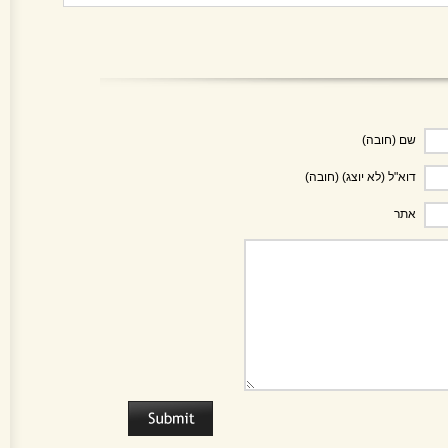
שם (חובה)
דוא"ל (לא יוצג) (חובה)
אתר