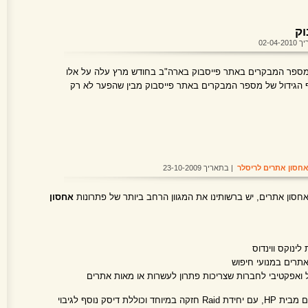
וק
02-04-
מספר המבקרים באתר פייסבוק בארה"ב בחודש מרץ עלה על אלו
 הגידול של מספר המבקרים באתר פייסבוק מבין שהפער לא רק
חסון אתרים לריסלר
| בתאריך 23-10-2009
סון אתרים, יש ברשותינו את המגוון הרחב ביותר של פתרונות
אחסון
ינוקס ווינדוס
תרים במנועי חיפוש
 ואפקטיבי לחברות שצריכות פתרון לעשרות או מאות אתרים
כל השירותים רצים על שרתים מתקדמים מבית HP, עם יחידת Raid חזקה במיוחד וכוללת דיסק נוסף לגיבוי