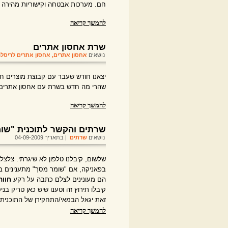
חם. מערכות אבטחה וקישוריות מהירה מ
להמשך קריאה
שרת אחסון אתרים
נושאים
אחסון אתרים
,
אחסון אתרים לריסלר
יצאנו חודש שעבר עם קבוצת מוצרים ח
שהרי מה חדש בשרת עם אחסון אתרים
להמשך קריאה
שרתים והקשר לתוכנית "שו
נושאים
שרתים
| בתאריך 04-09-2009
שלשום, קיבלנו טלפון לא שיגרתי. צלצל
בפאניקה, אם "שומר מסך" מתענינים ב
הם מעונינים לצלם כתבה על רקע
חוות
קיבלו תירוץ זה וטענו שיש כאן טריק בנ
זאת יגאל הבמאי/התחקירן של התוכנית.
להמשך קריאה