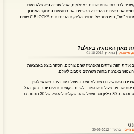
רים לכתובות שונות שנויות במחלוקת, אבל עובדה היא שלא מעט
יסויית את חשיבות ההפרדה הרשתית. גם בתוצאות המחקר האחרון
מ-2013 שביצע אתר קידום אתרים הסמכותי "מוז", הפרמטר של מספר הלינקים הנכנסים מ C-BLOCKS שונים
ת מאזן האנרגיה בעולם?
ם
,
פייסבוק
| בתאריך 01-10-2012
חב אודות חוות שרתים והאנרגיה שהם צורכים. הסקר בוצע באמצעות
השמוש באנרגיה בחוות השרתים מסביב לעולם.
ון המדהים שמתברר שרק 6-12% מצריכת האנרגיה נדרשת למחשוב בפועל בעוד היתר משמש להזין
יסת שרתים פעילים או הצורך לשרת ביקושים גדולים יותר. בסך הכל
הצריכה של כל חוות השרתים בעולם מסתכמת ב 30 ביליון ווט חשמל שהם שקולים להספק של 30 תחנות כח
נט
ם חיים
| בתאריך 30-03-2012