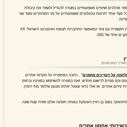
פר מהלכים ושינויים משמעותיים במטרה להגדיל ולשפר את קיבולת
ל מצד אחד יתרונות טכנולוגיים משמעותיים על פני המתחרים ומצד שני
דיות.
המהלך הראשון שבוצע כלל הקמת צומת תקשורת עם ציוד המאפשר התחברות לצומת האינטרנט הישראלי IIX
ן
יך 20-05-2011
חמה על דומיינים מתפנים
" , כתבה המספרת על מקדמי אתרים
קפם והם פנויים לרישום מחדש, זאת במטרה להשתמש במוניטין ובחוזק
קידום אתרים. אז אולי כדאי שגוגל יפתחו מנגנון שילמד מתי דומיין
/האקר בשם בן ראיין העוסקת באותה תופעה אולם מזוית קצת שונה.
שירותי אחסון אתרים