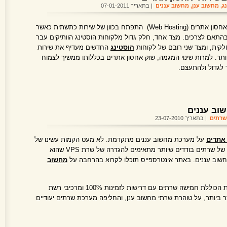
ג
,
מחשוב ענן
,
מחשוב עננים
| בתאריך 07-01-2011
במשך החמש השנים האחרונות, תחום אחסון אתרים (Web Hosting) התפתח בכוון של שירות כתשתית כאשר
ובהתאם לצרכים. מצד אחד, חלק גדול מלקוחות הוסטינג הוותיקים עבר
קית, ומצד שני רובם של לקוחות
הוסטינג
החדשים מעדיף את שירות
תר. למרות שינוי המגמה, שוק אחסון אתרים בכללותו ממשיך לצמוח
 לגדול ולהתעצם.
שוב עננים
שרתים
| בתאריך 23-07-2010
אתרים
על מערכת מחשוב עננים מתקדמת. לא מעט הקמות עשינו של
מחשוב עננים. רובם ככולם עד היום היו של שרתים בודדים שיותר מתאימים להגדרה של שרת VPS שהוא
שוב עננים. באתר אינטרספייס תוכלו לקרוא בהרחבה על
מחשוב
השוני הפעם, שמדובר במערכת מורכבת הכוללת חמישה שרתים עם דרישות לזמינות 100% ומרכיבי רשת
 ביותר, על טוהרת שרתי מחשוב ענן, והחליפה מערכת שרתים יעודיים