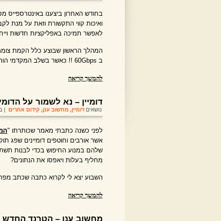
בחודש האחרון ביצענו באינטרספייס מס
ואיכות קווי התקשורת וזאת על מנת לקב
לאפשר תמיכה באפליקציות חדשות וייחו
ב 60Gbps !! כאשר בשלב המקדמי הותקן קו אחד של 10G.
להמשך קריאה
דומיין – נא לשמור על הדומיי
נושאים
דומיין
,
מחשוב ענן
,
קידום אתרים
| בתאר
לפני כשנה כתבתי מאמר שכותרתו "
המל
אשר אורבים וחוטפים דומיינים שפג תו
שלהם במנוע החיפוש בכדי לבנות תשתית 
מחליף בעלות ויאפסו את הנתונים?
השבוע יצא לי לקרוא כתבה שכתב מפתח
להמשך קריאה
מחשוב ענן – הטרנד החדש ב