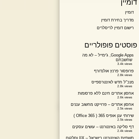
דומיין
דומיין
מדריך בחירת דומיין
רישום דומיין לריסלרים
פוסטים פופולריים
Google Apps, ג'ימייל – לא מה
שחשבתם
3.4k views
פרופסור פרנץ אולנדורף
2.8k views
מנכ"ל חדש לאינטרספייס
2.8k views
אחסון אתרים חינם ללא פרסומות
2.6k views
אחסון אתרים – פרוייקט מחשוב עננים
2.5k views
שירותי ענן אופיס 365 ( Office 365 )
2.5k views
דף סליקה באינטרנט – עושים עסקים
2.4k views
תשתיות האינטרנט בישראל – IIX וסלקום