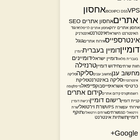
אחסון
VPS
IBC
IIX
PCI DSS
אתרים
אחסון אתרים SEO
אחסון אתרים ירוק
איגוד
אחסון אתרים לריסלר
אינטרנט
האינטרנט הישראלי
אינטרניק
אינטרספייס
גוגל
אירוח אתרים
דומיין
דומיין בעברית
דומיין
דומיינים
דומיין ישראלי
בעברית מלאה
טרנזילה
חידוש דומיין
חוות שרתים
סליקה
מחשוב ענן
מחשוב עננים
סליקה
סליקה באינטרנט
סליקת
אינטרנטית
פייפאל
כרטיסי אשראי
פייסבוק
פייפל
קופה
קידום אתרים
רושמת
קורס קידום אתרים
רישום דומיין
קניית דומיין
רכישת דומיין
שרת וירטואלי
שירותי ענן
שרת VPS
שרת
תוקף
שרתים
וירטואלי SSD
שרתים וירטואלים
דומיין
תשתיות אינטרנט
Google+