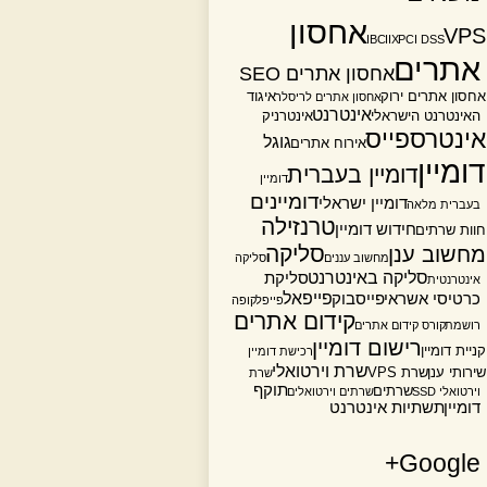
אחסון
VPS
IBC
IIX
PCI DSS
אתרים
אחסון אתרים SEO
אחסון אתרים ירוק
איגוד
אחסון אתרים לריסלר
אינטרנט
האינטרנט הישראלי
אינטרניק
אינטרספייס
גוגל
אירוח אתרים
דומיין
דומיין בעברית
דומיין
דומיינים
דומיין ישראלי
בעברית מלאה
טרנזילה
חידוש דומיין
חוות שרתים
סליקה
מחשוב ענן
מחשוב עננים
סליקה
סליקה באינטרנט
סליקת
אינטרנטית
פייפאל
כרטיסי אשראי
פייסבוק
פייפל
קופה
קידום אתרים
רושמת
קורס קידום אתרים
רישום דומיין
קניית דומיין
רכישת דומיין
שרת וירטואלי
שירותי ענן
שרת VPS
שרת
תוקף
שרתים
וירטואלי SSD
שרתים וירטואלים
דומיין
תשתיות אינטרנט
Google+