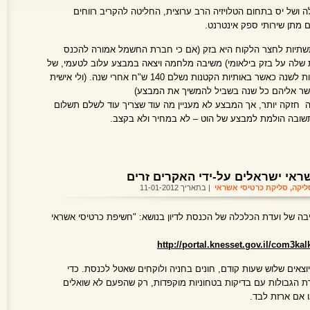
ה ושל יס בתחום הטלויזיה הרב ערוצית, החליטה להקריב רווחים
 מתן שירותי ספק אינטרנט.
תיות לחצר הלקוח היא בזק (אם כי חברת החשמל אמורה להכנס
ת שלה על בזק בילאומי) משיבה מלחמה ויצאה במבצע עלוב לטעמי, של
מעבר ל 20M תשתית אינטרנט ללא עלות לשנה כאשר באותיות הקטנות נשלם 140 ש"ח אחרי שנה. (ולי אישית
ר אליהם כל שנה בשביל להמשיך את המבצע)
ה חזקה יותר, אך המבצע לא מעניין מה עוד שצריך עוד לשלם תשלום
תשובה הולמת למבצע של הוט – לא במחיר ולא בקצב.
אי ישראלים על-ידי האקרים זרים
ליקה
,
סליקת כרטיסי אשראי
| בתאריך 11-01-2012
יבה של ועדת הכלכלה של הכנסת לדיון בנושא: "חשיפת כרטיסי אשראי
http://portal.knesset.gov.il/com3ka
וצאים שלוש שעות קודם, חונים בחניה ולוקחים שאטל לכנסת. כדי
ת הגבולות עם בדיקות בטחוניות מוקפדות, רק שהפעם לא שואלים
 אם ארזת לבד.