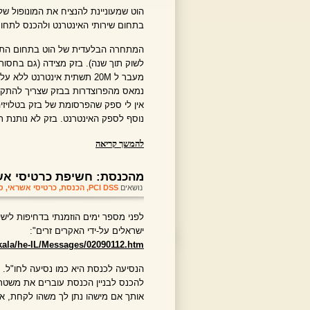
הוט שמעוניינת להנציח את המונופול של
בתחום שירותי האינטרנט ולהכנס לתחום
המתחרה הבלעדית של הוט בתחום התש
לשוק תוך שנה). בזק מצידה (גם בחסו
נמאס מהפרוצדרות בבזק שצריך להתקש
אין לי ספק שהפרסומת של בזק בטלויזי
נוסף לספק האינטרנט. בזק לא נותנת 
להמשך קריאה
מהכנסת: חשיפת כרטיסי אשר
נושאים
PCI DSS
,
הכנסת
,
כרטיסי אשראי
,
ס
לפני מספר ימים הוזמנתי בדחיפות ליש
ישראלים על-ידי האקרים זרים":
lkala/he-IL/Messages/02090112.htm
הנסיעה לכנסת היא כמו נסיעה לחו"ל. י
להכנס לבניין הכנסת עוברים את משטר
אותך אם מישהו נתן לך משהו לקחת, או