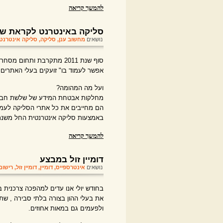
להמשך קריאה
סליקה באינטרנט לקראת שנת 2
נושאים
מחשוב ענן
,
סליקה
,
סליקה אינטרנט
סוף שנת 2011 מתקרבת ותחו
אפשר לעמוד בו" זועקים בעלי האתרים.
ועל מה המהומה?
מחלקות אבטחת המידע של שלשת חברות 
באמצעות סליקה אינטרנטית החל משנת 2012
להמשך קריאה
דומיין זול במבצע
נושאים
אינטרספייס
,
דומיין
,
דומיין זול
,
רישום 
בחודש יולי אנו עדים למהפכה צרכנית 
את בעלי ההון בצורה בלתי סבירה , שת
ולפעמים גם במאות אחוזים.