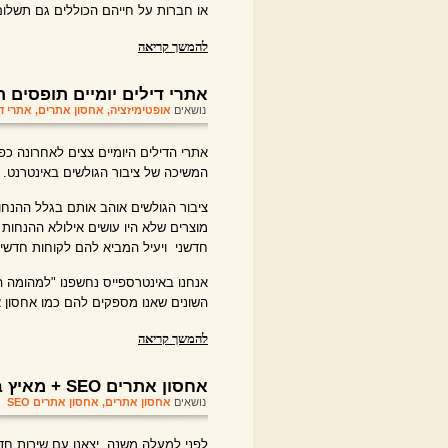
או חברות על חייהם הכוללים גם תשלו
להמשך קריאה
אתרי דילים יומיים תופסים ת
נושאים
אופטימיזציה
,
אחסון אתרים
,
אתרי ד
אתרי הדילים היומיים צצים לאחרונה כ
המשיכה של ציבור הגולשים באינטרנט.
ציבור הגולשים אוהב אותם בגלל ההנח
מוצרים שלא היו עושים אילולא ההנחות
חדשני ויעיל המביא להם לקוחות חדשי
אנחנו באינטרספייס נחשפנו "למהומה ה
השונים שאנו מספקים להם כמו אחסון א
להמשך קריאה
אחסון אתרים SEO + מאיץ ביצועים
נושאים
אחסון אתרים
,
אחסון אתרים SEO
| 
לפני למעלה משנה, יצאנו עם שירות חד