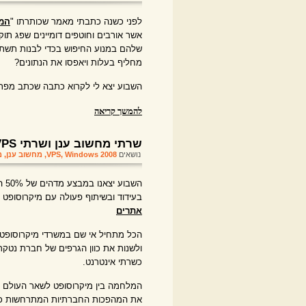
לפני כשנה כתבתי מאמר שכותרתו "
המל
אשר אורבים וחוטפים דומיינים שפג תו
שלהם במנוע החיפוש בכדי לבנות תשתית 
מחליף בעלות ויאפסו את הנתונים?
השבוע יצא לי לקרוא כתבה שכתב מפתח
להמשך קריאה
שרתי מחשוב ענן ושרתי VPS ב 50% הנחה
נושאים
Windows 2008
,
VPS
,
מחשוב ענן
,
מ
בעידוד ובשיתוף פעולה עם מיקרוסופט ובשירותי שרתי windows 2008 ב
אתרים
הכל מתחיל אי שם במשרדי מיקרוסופט
ולשנות את כוון הגרפים של חברת נטקר
כשרתי אינטרנט.
המלחמה בין מיקרוסופט לשאר העולם עם
את המהפכות החברתיות המתרחשות כאן