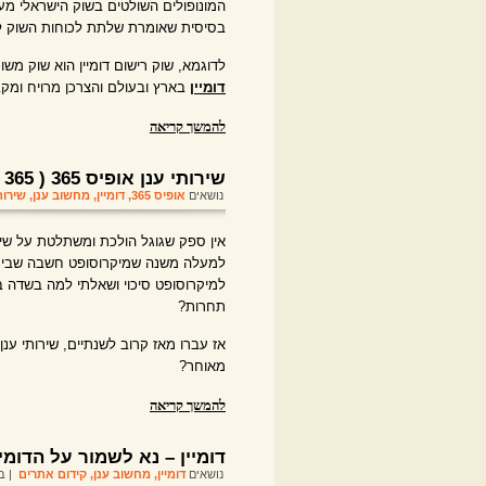
המונופולים השולטים בשוק הישראלי מ
בסיסית שאומרת שלתת לכוחות השוק לפע
לדוגמא, שוק רישום דומיין הוא שוק מ
דומיין
בארץ ובעולם והצרכן מרויח ומקב
להמשך קריאה
שירותי ענן אופיס 365 ( Office 365 )
נושאים
אופיס 365
,
דומיין
,
מחשוב ענן
,
שירות
אין ספק שגוגל הולכת ומשתלטת על שירו
למעלה משנה שמיקרוסופט חשבה שבינג 
למיקרוסופט סיכוי ושאלתי למה בשדה בו
תחרות?
אז עברו מאז קרוב לשנתיים, שירותי ענן
מאוחר?
להמשך קריאה
דומיין – נא לשמור על הדומיי
נושאים
דומיין
,
מחשוב ענן
,
קידום אתרים
| בתאר