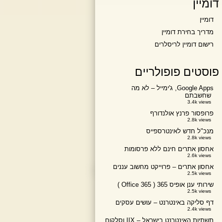
דומיין
דומיין
מדריך בחירת דומיין
רישום דומיין לריסלרים
פוסטים פופולריים
Google Apps, ג'ימייל – לא מה
שחשבתם
3.4k views
פרופסור פרנץ אולנדורף
2.8k views
מנכ"ל חדש לאינטרספייס
2.8k views
אחסון אתרים חינם ללא פרסומות
2.6k views
אחסון אתרים – פרוייקט מחשוב עננים
2.5k views
שירותי ענן אופיס 365 ( Office 365 )
2.5k views
דף סליקה באינטרנט – עושים עסקים
2.4k views
תשתיות האינטרנט בישראל – IIX וסלקום