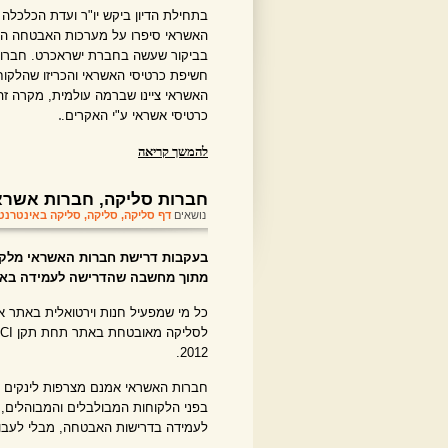
בתחילת הדיון ביקש יו"ר ועדת הכלכל
האשראי סיפרו על מערכות האבטחה הנפ
בביקור שעשה בחברת ישראכרט. חברות 
חשיפת כרטיסי האשראי והכריזו שהלקוח
האשראי ציינו שברמה עולמית, מקרה זה 
כרטיסי אשראי ע"י האקרים.
להמשך קריאה
חברות סליקה, חברות אשראי, תקן PCI ומ
נושאים
דף סליקה
,
סליקה
,
סליקה באינטרנט
מתוך מחשבה שהדרישה לעמידה באו
כל מי שמפעיל חנות וירטואלית באתר 
2012.
חברות האשראי אמנם מצרפות לינקים ל
בפני הלקוחות המבולבלים והמבוהלים, 
לעמידה בדרישות האבטחה, מבלי לעבור יי