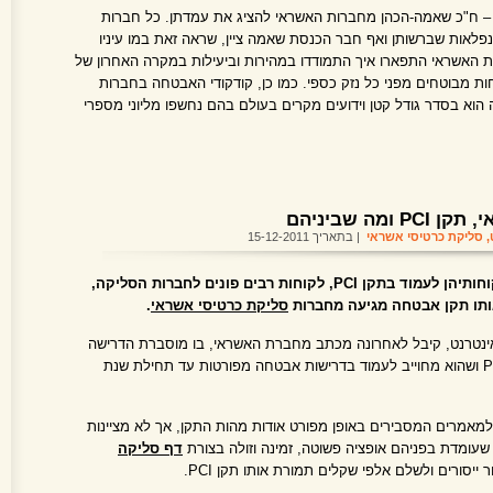
ה – ח"כ שאמה-הכהן מחברות האשראי להציג את עמדתן. כל חברות
לאות שברשותן ואף חבר הכנסת שאמה ציין, שראה זאת במו עיניו
האשראי התפארו איך התמודדו במהירות וביעילות במקרה האחרון של
ות מבוטחים מפני כל נזק כספי. כמו כן, קודקודי האבטחה בחברות
הוא בסדר גודל קטן וידועים מקרים בעולם בהם נחשפו מליוני מספרי
ה שביניהם
,
סליקת כרטיסי אשראי
| בתאריך 15-12-2011
בעקבות דרישת חברות האשראי מלקוחותיהן לעמוד בתקן PCI, לקוחות רבים פונים לחברות הסליקה,
תו תקן אבטחה מגיעה מחברות
סליקת כרטיסי אשראי
.
אינטרנט, קיבל לאחרונה מכתב מחברת האשראי, בו מוסברת הדרישה
לסליקה מאובטחת באתר תחת תקן PCI ושהוא מחוייב לעמוד בדרישות אבטחה מפורטות עד תחילת שנת
מאמרים המסבירים באופן מפורט אודות מהות התקן, אך לא מציינות
שעומדת בפניהם אופציה פשוטה, זמינה וזולה בצורת
דף סליקה
סורים ולשלם אלפי שקלים תמורת אותו תקן PCI.