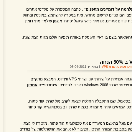
חמה על דומיינים מתפנים
" , כתבה המספרת על מקדמי אתרים
קפם והם פנויים לרישום מחדש, זאת במטרה להשתמש במוניטין ובחוזק
קידום אתרים. אז אולי כדאי שגוגל יפתחו מנגנון שילמד מתי דומיין
/האקר בשם בן ראיין העוסקת באותה תופעה אולם מזוית קצת שונה.
יקרוסופט
,
שרת VPS
| בתאריך 03-04-2011
השבוע יצאנו במבצע מדהים של 50% הנחה אמיתית על שירותי ענן ושרתי VPS ווינדוס. המבצע מתקיים
לבד. לפרטים: אינטרספייס
אחסון
 בסיאטל, שם התקבלה החלטה לצאת לקרב מול שרתי קוד פתוח,
פט המראים עליה מתמדת בכמות שרתי ווב בטכנולוגיית קוד פתוח
 גוגל בראשם המעודדים את טכנולוגיות קוד פתוח, מזכירה לי קצת
 בסביבת המזרח התיכון. הציבור לא אוהב את ההשתלטות של בודדים