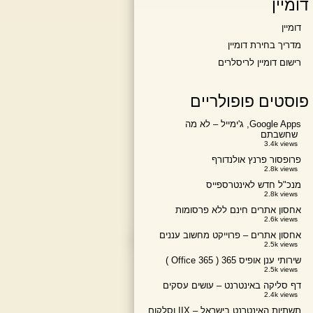
דומיין
דומיין
מדריך בחירת דומיין
רישום דומיין לריסלרים
פוסטים פופולריים
Google Apps, ג'ימייל – לא מה
שחשבתם
3.4k views
פרופסור פרנץ אולנדורף
2.8k views
מנכ"ל חדש לאינטרספייס
2.8k views
אחסון אתרים חינם ללא פרסומות
2.6k views
אחסון אתרים – פרוייקט מחשוב עננים
2.5k views
שירותי ענן אופיס 365 ( Office 365 )
2.5k views
דף סליקה באינטרנט – עושים עסקים
2.4k views
תשתיות האינטרנט בישראל – IIX וסלקום